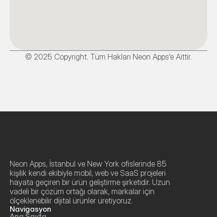
© 2025 Copyright. Tüm Hakları Neon Apps'e Aittir.
Neon Apps, İstanbul ve New York ofislerinde 85 
kişilik kendi ekibiyle mobil, web ve SaaS projeleri 
hayata geçiren bir ürün geliştirme şirketidir. Uzun 
vadeli bir çözüm ortağı olarak, markalar için 
ölçeklenebilir dijital ürünler üretiyoruz.
Navigasyon
Ana Sayfa