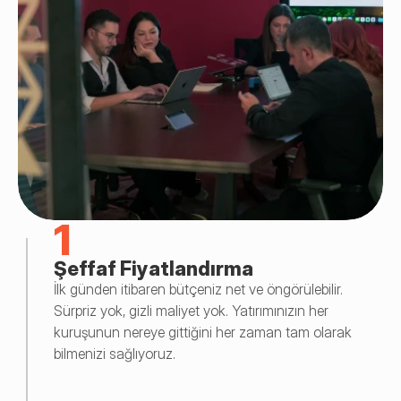
1
Şeffaf Fiyatlandırma
İlk günden itibaren bütçeniz net ve öngörülebilir. 
Sürpriz yok, gizli maliyet yok. Yatırımınızın her 
kuruşunun nereye gittiğini her zaman tam olarak 
bilmenizi sağlıyoruz.