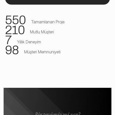
550
Tamamlanan Proje
210
Mutlu Müşteri
7
Yıllık Deneyim
98
Müşteri Memnuniyeti
Bir projeniz mi var?