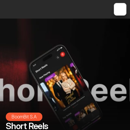
BoomBit S.A
Short Reels