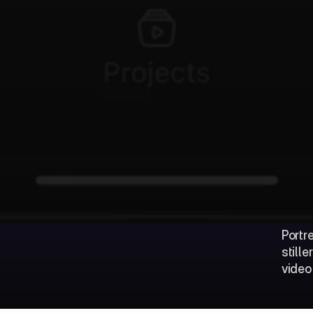
Portr
still
video