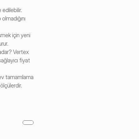
dilebilir. 
 olmadığını 
mek için yeni 
rur.
adar? Vertex 
ğlayıcı fiyat 
örev tamamlama 
lçülerdir. 