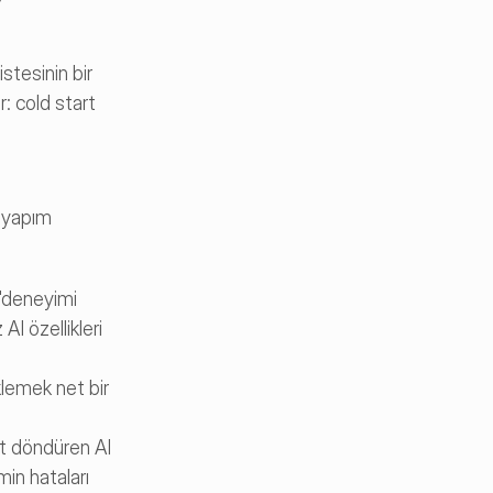
tesinin bir 
r: cold start 
 yapım 
"deneyimi 
I özellikleri 
klemek net bir 
t döndüren AI 
min hataları 