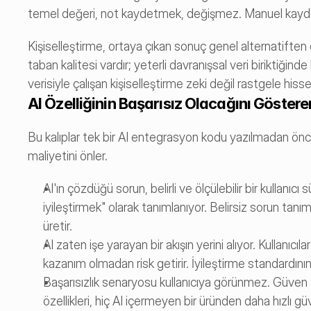
temel değeri, not kaydetmek, değişmez. Manuel kayde
Kişiselleştirme, ortaya çıkan sonuç genel alternatiften öl
taban kalitesi vardır; yeterli davranışsal veri biriktiğinde 
verisiyle çalışan kişiselleştirme zeki değil rastgele hisset
AI Özelliğinin Başarısız Olacağını Göstere
Bu kalıplar tek bir AI entegrasyon kodu yazılmadan önc
maliyetini önler.
AI'ın çözdüğü sorun, belirli ve ölçülebilir bir kullanı
iyileştirmek" olarak tanımlanıyor. Belirsiz sorun tanıml
üretir.
AI zaten işe yarayan bir akışın yerini alıyor. Kullanıc
kazanım olmadan risk getirir. İyileştirme standardının 
Başarısızlık senaryosu kullanıcıya görünmez. Güven
özellikleri, hiç AI içermeyen bir üründen daha hızlı güve