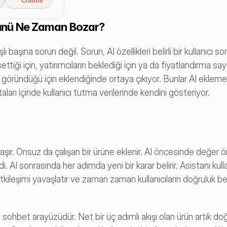
Claude
Ürünü Ne Zaman Bozar?
başına sorun değil. Sorun, AI özellikleri belirli bir kullanıcı so
ttiği için, yatırımcıların beklediği için ya da fiyatlandırma say
öründüğü için eklendiğinde ortaya çıkıyor. Bunlar AI eklemek 
ları içinde kullanıcı tutma verilerinde kendini gösteriyor.
 taşır. Onsuz da çalışan bir ürüne eklenir. AI öncesinde değer öne
ı. AI sonrasında her adımda yeni bir karar belirir. Asistanı kulla
 etkileşimi yavaşlatır ve zaman zaman kullanıcıların doğruluk bek
hbet arayüzüdür. Net bir üç adımlı akışı olan ürün artık doğal 