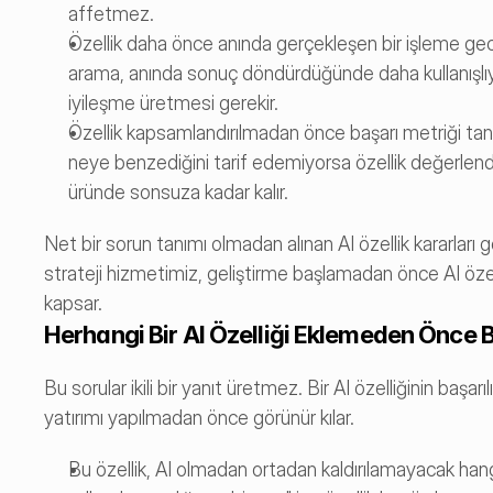
affetmez.
Özellik daha önce anında gerçekleşen bir işleme gecikme
arama, anında sonuç döndürdüğünde daha kullanışlıydı. 
iyileşme üretmesi gerekir.
Özellik kapsamlandırılmadan önce başarı metriği tanım
neye benzediğini tarif edemiyorsa özellik değerlendir
üründe sonsuza kadar kalır.
Net bir sorun tanımı olmadan alınan AI özellik kararları 
strateji hizmetimiz, geliştirme başlamadan önce AI özel
kapsar.
Herhangi Bir AI Özelliği Eklemeden Önce 
Bu sorular ikili bir yanıt üretmez. Bir AI özelliğinin başa
yatırımı yapılmadan önce görünür kılar.
Bu özellik, AI olmadan ortadan kaldırılamayacak hangi 