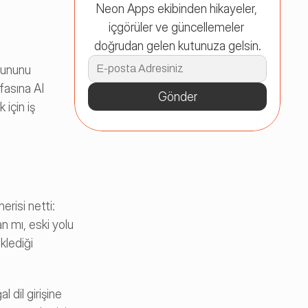
Neon Apps ekibinden hikayeler, 
içgörüler ve güncellemeler 
doğrudan gelen kutunuza gelsin.
rununu 
fasına AI 
Gönder
için iş 
risi netti: 
n mı, eski yolu 
lediği 
dil girişine 