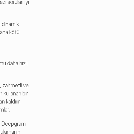
ı soruları iyi 
e dinamik 
daha kötü 
ü daha hızlı, 
, zahmetli ve 
kullanan bir 
kaldırır. 
mlar.
ya Deepgram 
gulamanın 