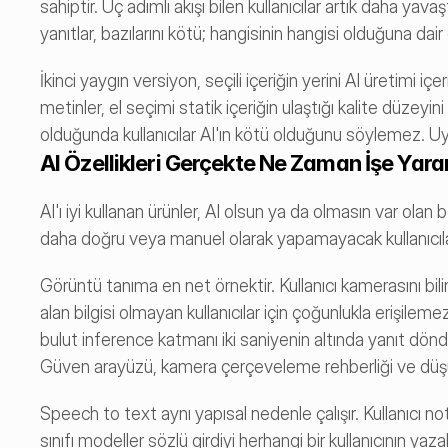
sahiptir. Üç adımlı akışı bilen kullanıcılar artık daha yavaş
yanıtlar, bazılarını kötü; hangisinin hangisi olduğuna dair
İkinci yaygın versiyon, seçili içeriğin yerini AI üretimi i
metinler, el seçimi statik içeriğin ulaştığı kalite düzeyin
olduğunda kullanıcılar AI'ın kötü olduğunu söylemez. Uy
AI Özellikleri Gerçekte Ne Zaman İşe Yara
AI'ı iyi kullanan ürünler, AI olsun ya da olmasın var ola
daha doğru veya manuel olarak yapamayacak kullanıcılar içi
Görüntü tanıma en net örnektir. Kullanıcı kamerasını bil
alan bilgisi olmayan kullanıcılar için çoğunlukla erişil
bulut inference katmanı iki saniyenin altında yanıt dönd
Güven arayüzü, kamera çerçeveleme rehberliği ve düşük
Speech to text aynı yapısal nedenle çalışır. Kullanıcı 
sınıfı modeller sözlü girdiyi herhangi bir kullanıcının y