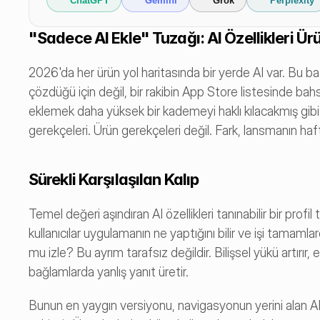
ChatGPT
Gemini
Grok
Perplexity
"Sadece AI Ekle" Tuzağı: AI Özellikleri 
2026'da her ürün yol haritasında bir yerde AI var. Bu başlı 
çözdüğü için değil, bir rakibin App Store listesinde bahse
eklemek daha yüksek bir kademeyi haklı kılacakmış gibi g
gerekçeleri. Ürün gerekçeleri değil. Fark, lansmanın hafta
Sürekli Karşılaşılan Kalıp
Temel değeri aşındıran AI özellikleri tanınabilir bir profil
kullanıcılar uygulamanın ne yaptığını bilir ve işi tamamlard
mu izle? Bu ayrım tarafsız değildir. Bilişsel yükü artırır,
bağlamlarda yanlış yanıt üretir.
Bunun en yaygın versiyonu, navigasyonun yerini alan AI so