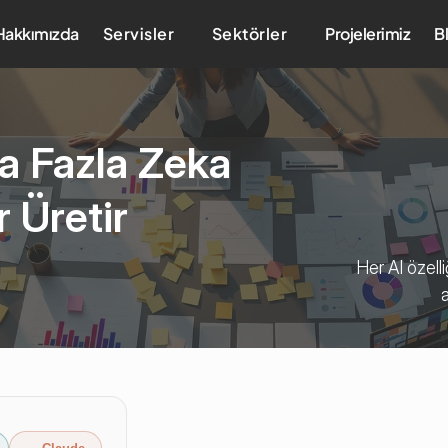
Hakkımızda
Servisler
Sektörler
Projelerimiz
B
a Fazla Zeka 
 Üretir
Her AI özell
a