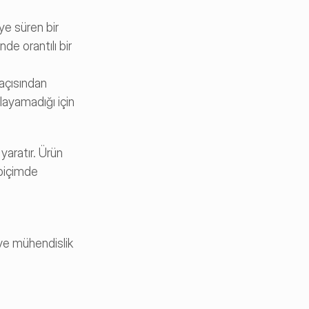
ye süren bir 
e orantılı bir 
açısından 
layamadığı için 
aratır. Ürün 
biçimde 
 ve mühendislik 