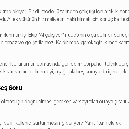
 ekliyor. Bir dil modeli üzerinden çalıştığı için artık iki sani
AI ek yükünün hız maliyetini haklı kılmak için sonuç kalitesind
lanmamış. Ekip "AI çalışıyor" ifadesinin ölçülebilir bir sonuç 
ilemez ve geliştirilemez. Kaldırılması gerektiğini kimse kanıt
genellikle lansman sonrasında geri dönmesi pahalı teknik borç y
lik kapsamını belirlemeyi, aşağıdaki beş soruyu da içerecek 
Beş Soru
rılı olması için doğru olması gereken varsayımları ortaya çıkarır
belirli kullanıcı sürtünmesini gideriyor? Yanıt "tam olarak 