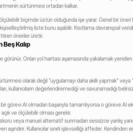
tmenin sürtünmesi ortadan kalkar.
çülebilir biçimde üstün olduğunda işe yarar. Genel bir öneri lis
kişiselleştirilmiş liste bunu aşabilir. Kısıtlama davranışsal veridi
tiren öneriler üretir.
n Beş Kalıp
e görünür. Onları yol haritası aşamasında yakalamak yeniden
cı sürtünmesi olarak değil "uygulamayı daha akıllı yapmak" veya 
arı, kullanıcıların değerlendiremediği ve savunamadığı belirsiz A
ılar bir görevi AI olmadan başarıyla tamamlıyorsa o göreve AI e
açık ve ölçülebilir olması gerekir.
 skoru veya manuel alternatif sunmadan sessizce yanlış yanı
n aşındırır. Kullanıcılar sınırlı işlevselliği affeder. Kendinden e