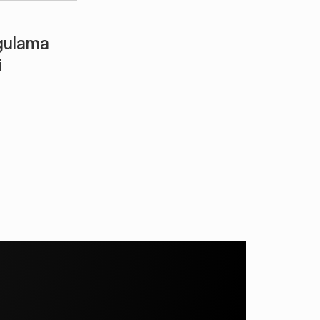
gulama 
i