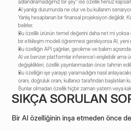
adlandıramadığımız bir şey" ise özellik henüz kapsaml
AI yanılgı durumunda ne olur ve bu kullanım senaryosu iç
Yanlış hesaplanan bir finansal projeksiyon değildir. Kab
belirler.
Bu özellik ürünün temel değerini daha net mi yoksa da
bir etkileşim modeli öğrenmesi gerekiyorsa AI, yeni
Bu özelliğin API çağrıları, gecikme ve bakım açısında
AI ve benzer platformlar inference'ı erişilebilir am
değişiklikleri, özellik yayınlanmadan önce tahmin ed
Bu özelliğin işe yarayıp yaramadığını nasıl anlayaca
oranı, doğruluk oranı, kullanıcı tarafından başlatılan k
Bunlar olmadan özellik hiçbir zaman yatırım veya kal
SIKÇA SORULAN SO
Bir AI özelliğinin inşa etmeden önce de