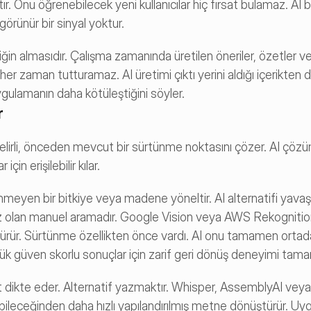
tır. Onu öğrenebilecek yeni kullanıcılar hiç fırsat bulamaz. AI baz
 görünür bir sinyal yoktur.
çeriğin almasıdır. Çalışma zamanında üretilen öneriler, özetler v
i her zaman tutturamaz. AI üretimi çıktı yerini aldığı içerikten 
gulamanın daha kötüleştiğini söyler.
r
n belirli, önceden mevcut bir sürtünme noktasını çözer. AI çözüm
n erişilebilir kılar.
inmeyen bir bitkiye veya madene yöneltir. AI alternatifi yavaş
emez olan manuel aramadır. Google Vision veya AWS Rekognition 
ürür. Sürtünme özellikten önce vardı. AI onu tamamen ortadan 
 güven skorlu sonuçlar için zarif geri dönüş deneyimi tama
not dikte eder. Alternatif yazmaktır. Whisper, AssemblyAI ve
azabileceğinden daha hızlı yapılandırılmış metne dönüştürür. Uy