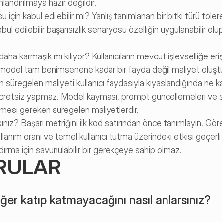
andırılmaya hazır değildir.
in kabul edilebilir mi? Yanlış tanımlanan bir bitki türü tolere e
ul edilebilir başarısızlık senaryosu özelliğin uygulanabilir olup
ha karmaşık mı kılıyor? Kullanıcıların mevcut işlevselliğe eriş
 model tam benimsenene kadar bir fayda değil maliyet oluştu
n süregelen maliyeti kullanıcı faydasıyla kıyaslandığında ne k
a ücretsiz yapmaz. Model kayması, prompt güncellemeleri ve sa
ilmesi gereken süregelen maliyetlerdir.
ksınız? Başarı metriğini ilk kod satırından önce tanımlayın. G
ullanım oranı ve temel kullanıcı tutma üzerindeki etkisi geçerli ö
dırma için savunulabilir bir gerekçeye sahip olmaz.
RULAR
ğer katıp katmayacağını nasıl anlarsınız?