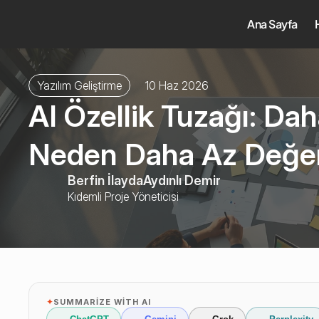
Ana Sayfa
Yazılım Geliştirme
10 Haz 2026
AI Özellik Tuzağı: Dah
Neden Daha Az Değer
Berfin İlayda
Aydınlı Demir
Kıdemli Proje Yöneticisi
✦
SUMMARIZE WITH AI