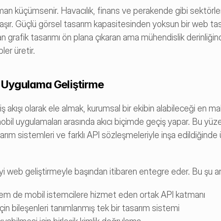
an küçümsenir. Havacılık, finans ve perakende gibi sektörle
taşır. Güçlü görsel tasarım kapasitesinden yoksun bir web tasa
grafik tasarımı ön plana çıkaran ama mühendislik derinliğin
ler üretir.
il Uygulama Geliştirme
 akışı olarak ele almak, kurumsal bir ekibin alabileceği en mali
ile mobil uygulamaları arasında akıcı biçimde geçiş yapar. Bu yüzey
asarım sistemleri ve farklı API sözleşmeleriyle inşa edildiğinde
meyi web geliştirmeyle başından itibaren entegre eder. Bu şu a
hem de mobil istemcilere hizmet eden ortak API katmanı
in bileşenleri tanımlanmış tek bir tasarım sistemi