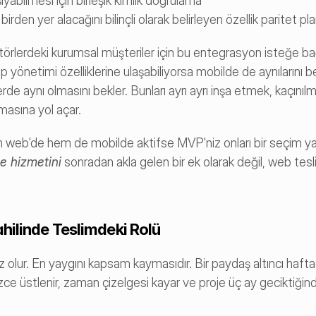
yabilmesi için birleşik kimlik doğrulama
irden yer alacağını bilinçli olarak belirleyen özellik paritet p
lerdeki kurumsal müşteriler için bu entegrasyon isteğe bağlı
yönetimi özelliklerine ulaşabiliyorsa mobilde de aynılarını bek
de aynı olmasını bekler. Bunları ayrı ayrı inşa etmek, kaçınılm
nmasına yol açar.
 hem web'de hem de mobilde aktifse MVP'niz onları bir seçim 
e hizmetini
sonradan akla gelen bir ek olarak değil, web tesli
hilinde Teslimdeki Rolü
 olur. En yaygını kapsam kaymasıdır. Bir paydaş altıncı haftad
izce üstlenir, zaman çizelgesi kayar ve proje üç ay geciktiği