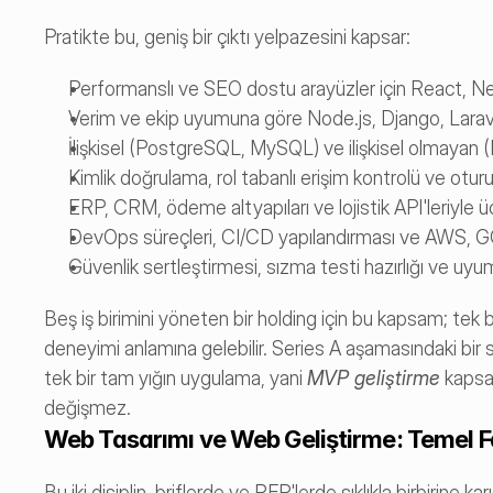
Pratikte bu, geniş bir çıktı yelpazesini kapsar:
Performanslı ve SEO dostu arayüzler için React, Nex
Verim ve ekip uyumuna göre Node.js, Django, Larave
İlişkisel (PostgreSQL, MySQL) ve ilişkisel olmayan
Kimlik doğrulama, rol tabanlı erişim kontrolü ve otu
ERP, CRM, ödeme altyapıları ve lojistik API'leriyle 
DevOps süreçleri, CI/CD yapılandırması ve AWS, GC
Güvenlik sertleştirmesi, sızma testi hazırlığı ve u
Beş iş birimini yöneten bir holding için bu kapsam; tek b
deneyimi anlamına gelebilir. Series A aşamasındaki bir s
tek bir tam yığın uygulama, yani 
MVP geliştirme
 kapsa
değişmez.
Web Tasarımı ve Web Geliştirme: Temel F
Bu iki disiplin, briflerde ve RFP'lerde sıklıkla birbirine ka