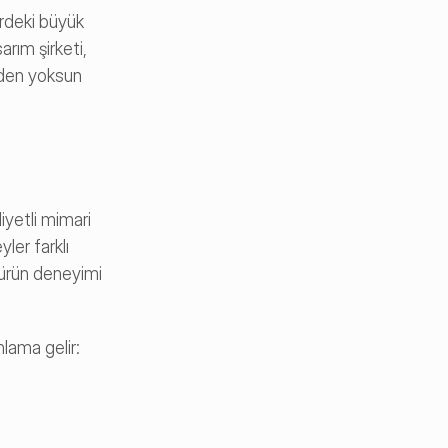
rdeki büyük 
rım şirketi, 
den yoksun 
yetli mimari 
ler farklı 
 ürün deneyimi 
nlama gelir: