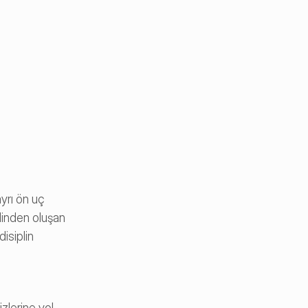
yrı ön uç 
linden oluşan 
isiplin 
zlerine yol 