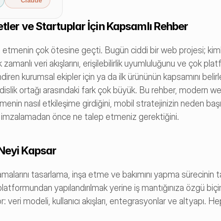
Claude
tler ve Startuplar İçin Kapsamlı Rehber
etmenin çok ötesine geçti. Bugün ciddi bir web projesi; kiml
amanlı veri akışlarını, erişilebilirlik uyumluluğunu ve çok plat
diren kurumsal ekipler için ya da ilk ürününün kapsamını belirl
dislik ortağı arasındaki fark çok büyük. Bu rehber, modern we
rmenin nasıl etkileşime girdiğini, mobil stratejinizin neden baş
kla imzalamadan önce ne talep etmeniz gerektiğini.
 Neyi Kapsar
amalarını tasarlama, inşa etme ve bakımını yapma sürecinin t
latformundan yapılandırılmak yerine iş mantığınıza özgü biç
r: veri modeli, kullanıcı akışları, entegrasyonlar ve altyapı. Hep