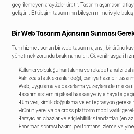
geçirilemeyen arayüzler üretir. Tasarım aşamasını atla
geliştirir. Etkileşim tasarımının bileşen mimarisiyle buluştu
Bir Web Tasarım Ajansının Sunması Gere
Tam hizmet sunan bir web tasarım ajansı, bir ürünü kavr
yönetmek zorunda bırakmamalıdır. Güvenilir asgari hizm
Kullanıcı yolculuğu haritalama ve rekabet analizi dahi
Yalnızca statik ekranlar değil, canlıya hazır bir tasar
Web, uygulama ve pazarlama yüzeylerinde marka ifad
Tasarım sistemini piksel hassasiyetiyle hayata geçi
Tüm veri, kimlik doğrulama ve entegrasyon gereksinim
Ürünün yerel ya da cross platform mobil varlık gerek
Tarayıcılar, cihazlar ve erişilebilirlik standartları 
Lansman sonrası bakım, performans izleme ve yinele