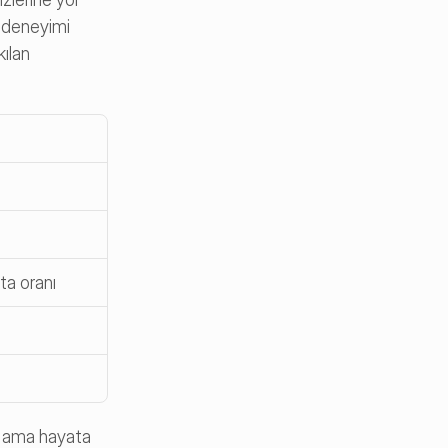
 deneyimi 
ılan 
ta oranı
l ama hayata 