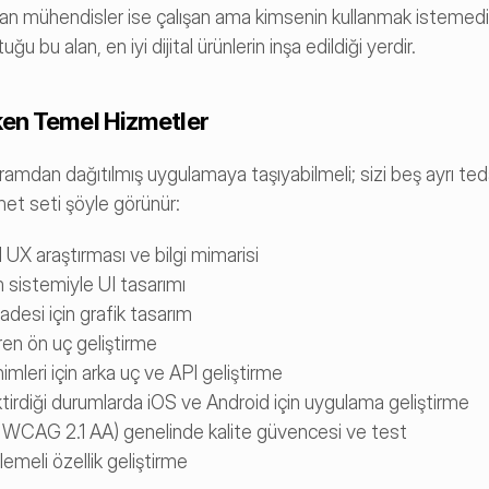
yan mühendisler ise çalışan ama kimsenin kullanmak istemediğ
ğu bu alan, en iyi dijital ürünlerin inşa edildiği yerdir.
ken Temel Hizmetler
amdan dağıtılmış uygulamaya taşıyabilmeli; sizi beş ayrı tedar
et seti şöyle görünür:
l UX araştırması ve bilgi mimarisi
ım sistemiyle UI tasarımı
esi için grafik tasarım
ren ön uç geliştirme
leri için arka uç ve API geliştirme
tirdiği durumlarda iOS ve Android için uygulama geliştirme
(en az WCAG 2.1 AA) genelinde kalite güvencesi ve test
meli özellik geliştirme