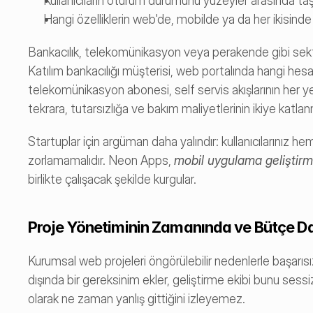
Kullanıcıların oturum durumunu yüzeyler arasında taşı
Hangi özelliklerin web'de, mobilde ya da her ikisinde b
Bankacılık, telekomünikasyon veya perakende gibi sektör
Katılım bankacılığı müşterisi, web portalında hangi hesap 
telekomünikasyon abonesi, self servis akışlarının her yer
tekrara, tutarsızlığa ve bakım maliyetlerinin ikiye katla
Startuplar için argüman daha yalındır: kullanıcılarınız
zorlamamalıdır. Neon Apps, 
mobil uygulama geliştirm
birlikte çalışacak şekilde kurgular.
Proje Yönetiminin Zamanında ve Bütçe Da
Kurumsal web projeleri öngörülebilir nedenlerle başarısız
dışında bir gereksinim ekler, geliştirme ekibi bunu sess
olarak ne zaman yanlış gittiğini izleyemez.