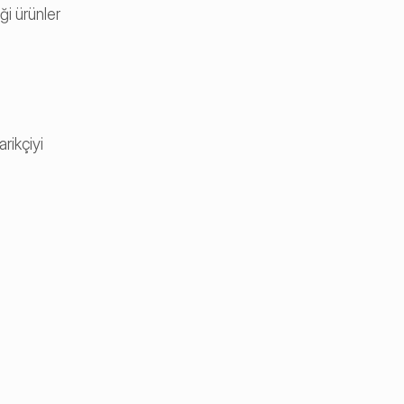
i ürünler 
ikçiyi 