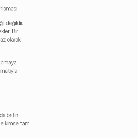
lanlaması
 değildir. 
ler. Bir 
az olarak 
yapmaya 
matıyla 
a brifin 
nde kimse tam 