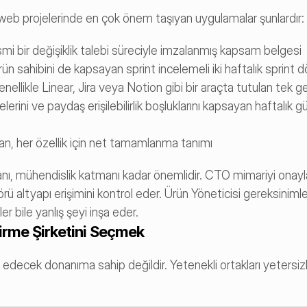
i web projelerinde en çok önem taşıyan uygulamalar şunlardır:
mi bir değişiklik talebi süreciyle imzalanmış kapsam belgesi
rün sahibini de kapsayan sprint incelemeli iki haftalık sprint d
nellikle Linear, Jira veya Notion gibi bir araçta tutulan tek 
erini ve paydaş erişilebilirlik boşluklarını kapsayan haftalık gü
n, her özellik için net tamamlanma tanımı
, mühendislik katmanı kadar önemlidir. CTO mimariyi onaylar.
ü altyapı erişimini kontrol eder. Ürün Yöneticisi gereksinimler
r bile yanlış şeyi inşa eder.
tirme Şirketini Seçmek
edecek donanıma sahip değildir. Yetenekli ortakları yetersizl