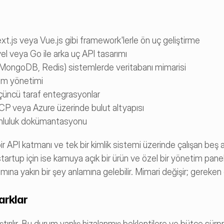
t.js veya Vue.js gibi framework'lerle ön uç geliştirme
l veya Go ile arka uç API tasarımı
 (MongoDB, Redis) sistemlerde veritabanı mimarisi
rum yönetimi
üçüncü taraf entegrasyonlar
P veya Azure üzerinde bulut altyapısı
yumluluk dokümantasyonu
ir API katmanı ve tek bir kimlik sistemi üzerinde çalışan beş a
tartup için ise kamuya açık bir ürün ve özel bir yönetim pane
mına yakın bir şey anlamına gelebilir. Mimari değişir; gereken d
arklar
rıştırılır. Bu durum yanlış hizalanmış beklentilere ve bütçe sürpri