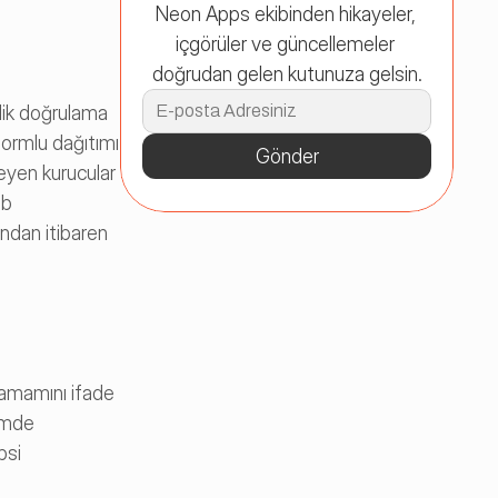
Neon Apps ekibinden hikayeler, 
içgörüler ve güncellemeler 
doğrudan gelen kutunuza gelsin.
ik doğrulama 
formlu dağıtımı 
Gönder
eyen kurucular 
b 
ından itibaren 
amamını ifade 
imde 
si 