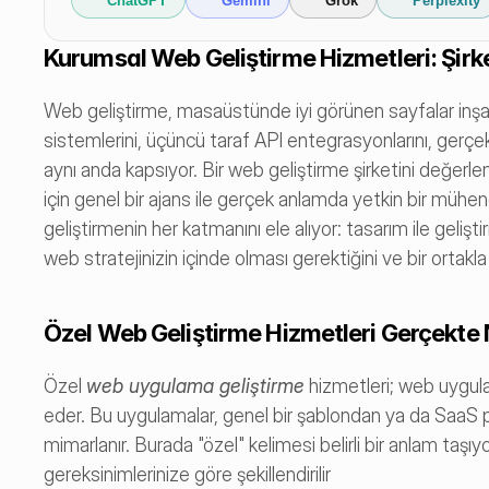
ChatGPT
Gemini
Grok
Perplexity
Kurumsal Web Geliştirme Hizmetleri: Şirke
Web geliştirme, masaüstünde iyi görünen sayfalar inşa 
sistemlerini, üçüncü taraf API entegrasyonlarını, gerçek z
aynı anda kapsıyor. Bir web geliştirme şirketini değerlen
için genel bir ajans ile gerçek anlamda yetkin bir mühen
geliştirmenin her katmanını ele alıyor: tasarım ile gelişti
web stratejinizin içinde olması gerektiğini ve bir orta
Özel Web Geliştirme Hizmetleri Gerçekte
Özel 
web uygulama geliştirme
 hizmetleri; web uygul
eder. Bu uygulamalar, genel bir şablondan ya da SaaS p
mimarlanır. Burada "özel" kelimesi belirli bir anlam taşıyo
gereksinimlerinize göre şekillendirilir