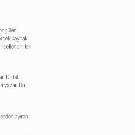
öngüleri
gerçek kaynak
ncellenen risk 
 Dijital 
i yazar. Bu 
erden ayıran 