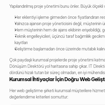
Yapılandırılmış proje yönetimi bunu önler. Büyük ölçekl
Her eklentiyi işleme girmeden önce fiyatlandıran res
Yalnızca ajansın proje yöneticisini değil, müşterinin ü
Hem müşterinin hem de ajans ekibinin erişebildiği, ge
Teknik engelleyicileri, üçüncü taraf bağımlılık gecikmel
kayıtları
Geliştirme başlamadan önce üzerinde mutabık kalına
Çok paydaşlı kurumsal projelerde proje yönetimi katmanı
Dönüşüm Direktörü yol haritasına sahip çıkar. IT Direktör
dördünü hizalı tutan bir süreç olmadan, en iyi mühendisle
Kurumsal İhtiyaçlar İçin Doğru Web Geliş
Her web geliştirme şirketi kurumsal müşterilere hizmet 
değerlendirme kriterleri somuttur: