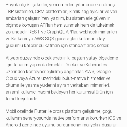
Büyük ölçekli şirketler, yeni üründen yıllar önce kurulmuş 
ERP sistemleri, CRM platformları, kimlik sağlayıcılar ve veri 
ambarları çalıştırır. Yeni yazılım, bu sistemlerle güvenilir 
biçimde konuşan API'ları hem sunmak hem de tüketmek 
zorundadır. REST ve GraphQL API'lar, webhook mimarileri 
ve Kafka veya AWS SQS gibi araçları kullanan olay 
güdümlü kalıplar bu katman için standart araç setidir.
Altyapı düzeyinde ölçeklenebilirlik, baştan yatay ölçekleme 
için tasarım yapmak demektir. Docker ve Kubernetes 
üzerinden konteynerleştirilmiş dağıtımlar, AWS, Google 
Cloud veya Azure üzerindeki bulut-native hizmetler ve 
okuma ile yazma yüklerini ayıran veritabanı mimarileri, 
anlamlı kullanıcı hacmi bekleyen her kurumsal ürün için 
temel koşullardır.
Mobil özelinde 
Flutter ile cross platform geliştirme
, çoğu 
kullanım senaryosunda native performansı korurken iOS ve 
Android genelinde uyumu sürdürmenin maliyetini düşürür. 