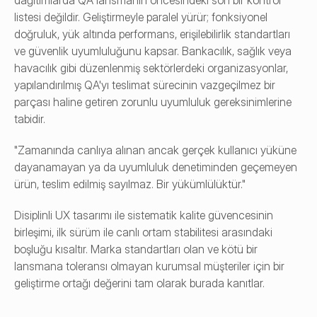
dağıtımlarda QA lansmanın öncesindeki son bir kontrol 
listesi değildir. Geliştirmeyle paralel yürür; fonksiyonel 
doğruluk, yük altında performans, erişilebilirlik standartları 
ve güvenlik uyumluluğunu kapsar. Bankacılık, sağlık veya 
havacılık gibi düzenlenmiş sektörlerdeki organizasyonlar, 
yapılandırılmış QA'yı teslimat sürecinin vazgeçilmez bir 
parçası haline getiren zorunlu uyumluluk gereksinimlerine 
tabidir.
"Zamanında canlıya alınan ancak gerçek kullanıcı yüküne 
dayanamayan ya da uyumluluk denetiminden geçemeyen 
ürün, teslim edilmiş sayılmaz. Bir yükümlülüktür."
Disiplinli UX tasarımı ile sistematik kalite güvencesinin 
birleşimi, ilk sürüm ile canlı ortam stabilitesi arasındaki 
boşluğu kısaltır. Marka standartları olan ve kötü bir 
lansmana toleransı olmayan kurumsal müşteriler için bir 
geliştirme ortağı değerini tam olarak burada kanıtlar.