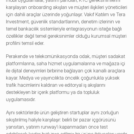
mobil uygulamalar, yatırım panoları, KYC gereksinimlerini 
karşılayan onboarding akışları ve müşteri ilişkileri yöneticileri 
için dahili araçlar üzerinde yoğunlaşır. Vakıf Katılım ve Tera 
Investment, güvenlik standartlarının, denetim izlerinin ve 
temel bankacılık sistemleriyle entegrasyonun isteğe bağlı 
özellikler değil temel gereksinimler olduğu kurumsal müşteri 
profilini temsil eder.
Perakende ve telekomünikasyonda odak, müşteri sadakat 
platformlarına, saha hizmet uygulamalarına ve mağaza içi 
ile dijital deneyimleri birbirine bağlayan çok kanallı araçlara 
kayar. Medya ve yayıncılıkta öncelik çoğunlukla yüksek 
trafik hacimlerini kaldıran ve editoryal iş akışlarını 
destekleyen bir içerik platformu ya da topluluk 
uygulamasıdır.
Aynı sektörlerde ürün geliştiren startuplar aynı zorluğun 
sıkıştırılmış haliyle karşılaşır: belirli bir pazar içgörüsünü 
yansıtan, yatırım runway'i kapanmadan önce test 