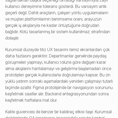
sağlamaktan başka seçeneği olmadığı varsayımıyla zayıf 
kullanıcı deneyimine tolerans gösterdi. Bu varsayım artık 
geçerli değil. Dahili araçların, çalışan yönlü uygulamaların 
ve müşteri platformlarının benimseme oranı, arayüzün 
gerçek iş akışlarıyla ne kadar örtüştüğüne doğrudan 
bağlıdır. Kötü tasarlanmış bir sistem kullanılmaz; etrafından 
dolaşılır.
Kurumsal düzeyde titiz UX tasarımı temiz ekranlardan çok 
daha fazlasını gerektirir. Departmanlar genelinde paydaş 
görüşmeleri yapmayı, kullanıcı rolüne göre değişen karar 
alma akışlarını haritalamayı ve geliştirme başlamadan önce 
prototipleri gerçek kullanıcılarla doğrulamayı kapsar. Bu ön 
yüklü yatırım sonraki aşamalardaki yeniden çalışmayı tutarlı 
biçimde azaltır. Figma prototipinde bir navigasyon sorununu 
keşfetmek saatler alır. Backend entegrasyonundan sonra 
keşfetmek haftalara mal olur.
Kalite güvencesi de benzer bir kaldıraç etkisi taşır. Kurumsal 