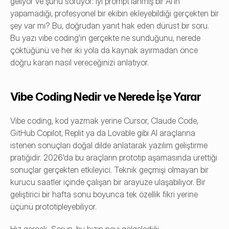
geliyor ve şunu soruyor: iyi prompt'lanmış bir AI'ın 
yapamadığı, profesyonel bir ekibin ekleyebildiği gerçekten bir 
şey var mı? Bu, doğrudan yanıt hak eden dürüst bir soru. 
Bu yazı vibe coding'in gerçekte ne sunduğunu, nerede 
çöktüğünü ve her iki yola da kaynak ayırmadan önce 
doğru kararı nasıl vereceğinizi anlatıyor.
Vibe Coding Nedir ve Nerede İşe Yarar
Vibe coding, kod yazmak yerine Cursor, Claude Code, 
GitHub Copilot, Replit ya da Lovable gibi AI araçlarına 
istenen sonuçları doğal dilde anlatarak yazılım geliştirme 
pratiğidir. 2026'da bu araçların prototip aşamasında ürettiği 
sonuçlar gerçekten etkileyici. Teknik geçmişi olmayan bir 
kurucu saatler içinde çalışan bir arayüze ulaşabiliyor. Bir 
geliştirici bir hafta sonu boyunca tek özellik fikri yerine 
üçünü prototipleyebiliyor.