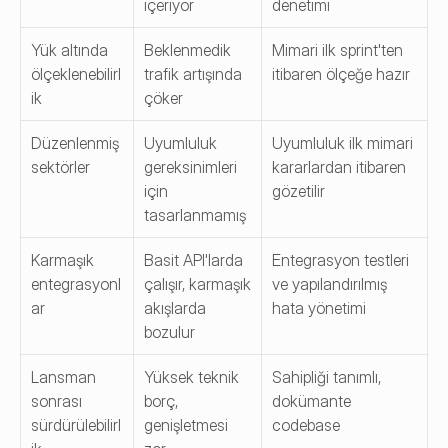
içeriyor
denetimi
Yük altında 
Beklenmedik 
Mimari ilk sprint'ten 
ölçeklenebilirl
trafik artışında 
itibaren ölçeğe hazır
ik
çöker
Düzenlenmiş 
Uyumluluk 
Uyumluluk ilk mimari 
sektörler
gereksinimleri 
kararlardan itibaren 
için 
gözetilir
tasarlanmamış
Karmaşık 
Basit API'larda 
Entegrasyon testleri 
entegrasyonl
çalışır, karmaşık 
ve yapılandırılmış 
ar
akışlarda 
hata yönetimi
bozulur
Lansman 
Yüksek teknik 
Sahipliği tanımlı, 
sonrası 
borç, 
dokümante 
sürdürülebilirl
genişletmesi 
codebase