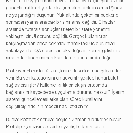
Bir tüketici uygulaması mevcut bir kitleye açıldığında ve ilk 
gündeki trafik artışından kaçınmak mümkün olmadığında 
ne yaşandığını düşünün. Yük altında çöken bir backend 
sonradan yamalanacak bir sınırlama değildir. Cihazlar 
arasında tutarsız sonuçlar üreten bir state yönetimi 
yaklaşımı bir UI sorunu değildir. Gerçek kullanıcılar 
karşılaşmadan önce çekirdek mantıktaki uç durumları 
yakalayan bir QA süreci bir lüks değildir. Bunlar geliştirme 
sırasında alınan mimari kararlardır, sonrasında değil.
Profesyonel ekipler, AI araçlarının tasarlanmadığı kararlar 
verir. Bu veri kategorisini en güvenilir şekilde hangi bulut 
sağlayıcısı işler? Kullanıcı kritik bir akışın ortasında 
bağlantısını kaybederse uygulama durumu ne olur? İşletim 
sistemi güncellemesi arka plan süreç kurallarını 
değiştirdiğinde izin modeli nasıl etkilenir?
Bunlar kozmetik sorular değildir. Zamanla birikerek büyür. 
Prototip aşamasında verilen yanlış bir karar, ürün 