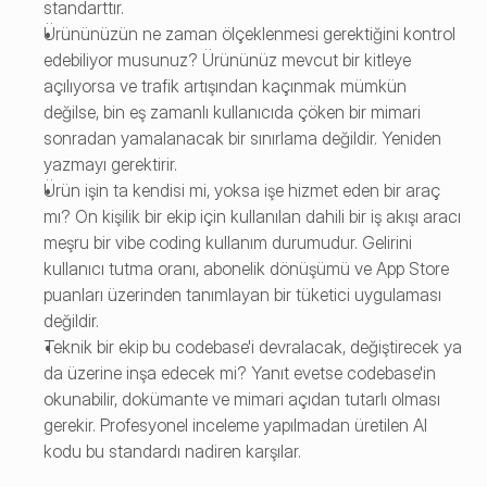
standarttır.
Ürününüzün ne zaman ölçeklenmesi gerektiğini kontrol 
edebiliyor musunuz? Ürününüz mevcut bir kitleye 
açılıyorsa ve trafik artışından kaçınmak mümkün 
değilse, bin eş zamanlı kullanıcıda çöken bir mimari 
sonradan yamalanacak bir sınırlama değildir. Yeniden 
yazmayı gerektirir.
Ürün işin ta kendisi mi, yoksa işe hizmet eden bir araç 
mı? On kişilik bir ekip için kullanılan dahili bir iş akışı aracı 
meşru bir vibe coding kullanım durumudur. Gelirini 
kullanıcı tutma oranı, abonelik dönüşümü ve App Store 
puanları üzerinden tanımlayan bir tüketici uygulaması 
değildir.
Teknik bir ekip bu codebase'i devralacak, değiştirecek ya 
da üzerine inşa edecek mi? Yanıt evetse codebase'in 
okunabilir, dokümante ve mimari açıdan tutarlı olması 
gerekir. Profesyonel inceleme yapılmadan üretilen AI 
kodu bu standardı nadiren karşılar.