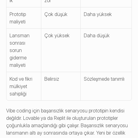
ik
zor
Prototip 
Çok düşük
Daha yüksek
maliyeti
Lansman 
Çok yüksek
Daha düşük
sonrası 
sorun 
giderme 
maliyeti
Kod ve fikri 
Belirsiz
Sözleşmede tanımlı
mülkiyet 
sahipliği
Vibe coding için başarısızlık senaryosu prototipin kendisi 
değildir. Lovable ya da Replit ile oluşturulan prototipler 
çoğunlukla amaçlandığı gibi çalışır. Başarısızlık senaryosu 
lansmanın altı ay sonrasında ortaya çıkar. Yeni bir özellik 