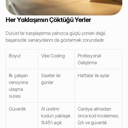
Her Yaklaşımın Çöktüğü Yerler
Dürüst bir karşılaştırma yalnızca güçlü yönleri değil, 
başarısızlık senaryolarını da göstermek zorundadır.
Boyut
Vibe Coding
Profesyonel 
Geliştirme
İlk çalışan 
Saatler ile 
Haftalar ile aylar
versiyona 
günler
ulaşma 
süresi
Güvenlik
AI üretimi 
Canlıya almadan 
kodun yaklaşık 
önce kod incelemesi, 
%45'i açık 
QA ve güvenlik 