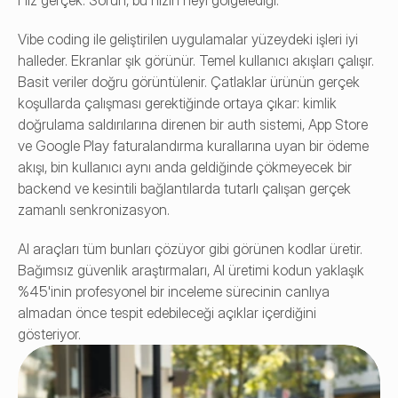
Hız gerçek. Sorun, bu hızın neyi gölgelediği.
Vibe coding ile geliştirilen uygulamalar yüzeydeki işleri iyi 
halleder. Ekranlar şık görünür. Temel kullanıcı akışları çalışır. 
Basit veriler doğru görüntülenir. Çatlaklar ürünün gerçek 
koşullarda çalışması gerektiğinde ortaya çıkar: kimlik 
doğrulama saldırılarına direnen bir auth sistemi, App Store 
ve Google Play faturalandırma kurallarına uyan bir ödeme 
akışı, bin kullanıcı aynı anda geldiğinde çökmeyecek bir 
backend ve kesintili bağlantılarda tutarlı çalışan gerçek 
zamanlı senkronizasyon.
AI araçları tüm bunları çözüyor gibi görünen kodlar üretir. 
Bağımsız güvenlik araştırmaları, AI üretimi kodun yaklaşık 
%45'inin profesyonel bir inceleme sürecinin canlıya 
almadan önce tespit edebileceği açıklar içerdiğini 
gösteriyor.