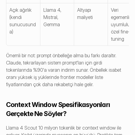
Açık ağırlık 
Llama 4, 
Altyapı 
Veri 
(kendi 
Mistral, 
maliyeti
egemenliği, 
sunucusund
Gemma
uyumluluk, 
a)
özel fine-
tuning
Önemli bir not: prompt önbelleğe alma bu farkı daraltır. 
Claude, tekrarlayan sistem prompt'ları için girdi 
tokenlarında %90'a varan indirim sunar. Önbellek isabet 
oranı yüksek iş yüklerinde frontier modeller liste 
fiyatlarından çok daha rekabetçi hale gelir.
Context Window Spesifikasyonları 
Gerçekte Ne Söyler?
Llama 4 Scout 10 milyon tokenlik bir context window ile 