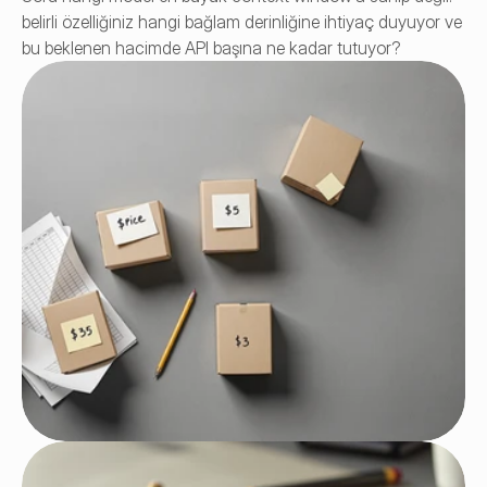
belirli özelliğiniz hangi bağlam derinliğine ihtiyaç duyuyor ve 
bu beklenen hacimde API başına ne kadar tutuyor?