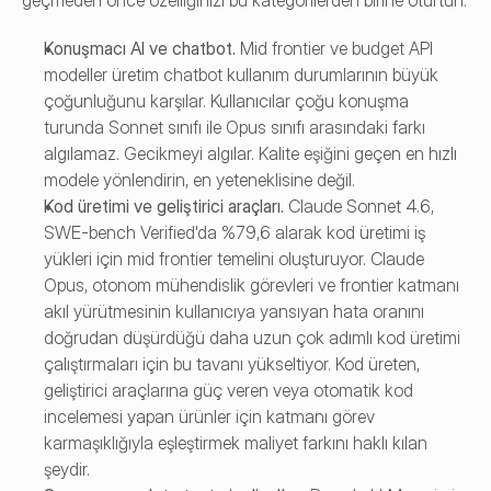
geçmeden önce özelliğinizi bu kategorilerden birine oturtun.
Konuşmacı AI ve chatbot. 
Mid frontier ve budget API 
modeller üretim chatbot kullanım durumlarının büyük 
çoğunluğunu karşılar. Kullanıcılar çoğu konuşma 
turunda Sonnet sınıfı ile Opus sınıfı arasındaki farkı 
algılamaz. Gecikmeyi algılar. Kalite eşiğini geçen en hızlı 
modele yönlendirin, en yeteneklisine değil.
Kod üretimi ve geliştirici araçları. 
Claude Sonnet 4.6, 
SWE-bench Verified'da %79,6 alarak kod üretimi iş 
yükleri için mid frontier temelini oluşturuyor. Claude 
Opus, otonom mühendislik görevleri ve frontier katmanı 
akıl yürütmesinin kullanıcıya yansıyan hata oranını 
doğrudan düşürdüğü daha uzun çok adımlı kod üretimi 
çalıştırmaları için bu tavanı yükseltiyor. Kod üreten, 
geliştirici araçlarına güç veren veya otomatik kod 
incelemesi yapan ürünler için katmanı görev 
karmaşıklığıyla eşleştirmek maliyet farkını haklı kılan 
şeydir.