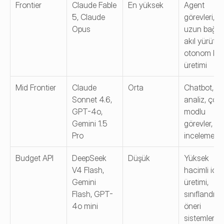
Frontier
Claude Fable 
En yüksek
Agent 
5, Claude 
görevleri, 
Opus
uzun bağla
akıl yürütme
otonom kod
üretimi
Mid Frontier
Claude 
Orta
Chatbot, 
Sonnet 4.6, 
analiz, çok 
GPT-4o, 
modlu 
Gemini 1.5 
görevler, ko
Pro
incelemesi
Budget API
DeepSeek 
Düşük
Yüksek 
V4 Flash, 
hacimli içeri
Gemini 
üretimi, 
Flash, GPT-
sınıflandırma
4o mini
öneri 
sistemleri