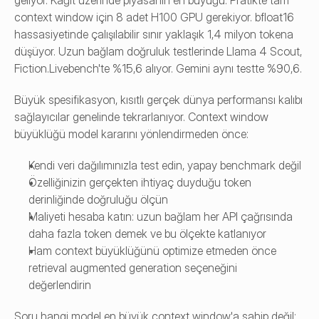
geliyor. Kağıt üzerinde piyasanın en büyüğü. Pratikte tam 
context window için 8 adet H100 GPU gerekiyor. bfloat16 
hassasiyetinde çalışılabilir sınır yaklaşık 1,4 milyon tokena 
düşüyor. Uzun bağlam doğruluk testlerinde Llama 4 Scout, 
Fiction.Livebench'te %15,6 alıyor. Gemini aynı testte %90,6.
Büyük spesifikasyon, kısıtlı gerçek dünya performansı kalıbı 
sağlayıcılar genelinde tekrarlanıyor. Context window 
büyüklüğü model kararını yönlendirmeden önce:
Kendi veri dağılımınızla test edin, yapay benchmark değil
Özelliğinizin gerçekten ihtiyaç duyduğu token 
derinliğinde doğruluğu ölçün
Maliyeti hesaba katın: uzun bağlam her API çağrısında 
daha fazla token demek ve bu ölçekte katlanıyor
Ham context büyüklüğünü optimize etmeden önce 
retrieval augmented generation seçeneğini 
değerlendirin 
Soru hangi model en büyük context window'a sahip değil: 