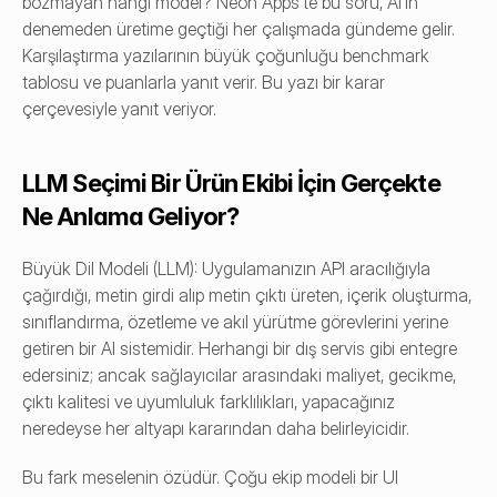
bozmayan hangi model? Neon Apps'te bu soru, AI'ın 
denemeden üretime geçtiği her çalışmada gündeme gelir. 
Karşılaştırma yazılarının büyük çoğunluğu benchmark 
tablosu ve puanlarla yanıt verir. Bu yazı bir karar 
çerçevesiyle yanıt veriyor.
LLM Seçimi Bir Ürün Ekibi İçin Gerçekte 
Ne Anlama Geliyor?
Büyük Dil Modeli (LLM): Uygulamanızın API aracılığıyla 
çağırdığı, metin girdi alıp metin çıktı üreten, içerik oluşturma, 
sınıflandırma, özetleme ve akıl yürütme görevlerini yerine 
getiren bir AI sistemidir. Herhangi bir dış servis gibi entegre 
edersiniz; ancak sağlayıcılar arasındaki maliyet, gecikme, 
çıktı kalitesi ve uyumluluk farklılıkları, yapacağınız 
neredeyse her altyapı kararından daha belirleyicidir.
Bu fark meselenin özüdür. Çoğu ekip modeli bir UI 