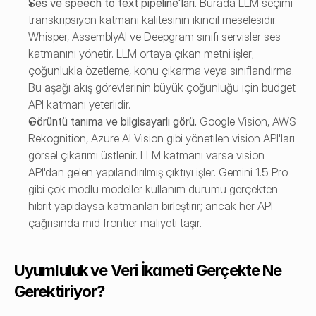
Ses ve speech to text pipeline'ları. 
Burada LLM seçimi 
transkripsiyon katmanı kalitesinin ikincil meselesidir. 
Whisper, AssemblyAI ve Deepgram sınıfı servisler ses 
katmanını yönetir. LLM ortaya çıkan metni işler; 
çoğunlukla özetleme, konu çıkarma veya sınıflandırma. 
Bu aşağı akış görevlerinin büyük çoğunluğu için budget 
API katmanı yeterlidir.
Görüntü tanıma ve bilgisayarlı görü. 
Google Vision, AWS 
Rekognition, Azure AI Vision gibi yönetilen vision API'ları 
görsel çıkarımı üstlenir. LLM katmanı varsa vision 
API'dan gelen yapılandırılmış çıktıyı işler. Gemini 1.5 Pro 
gibi çok modlu modeller kullanım durumu gerçekten 
hibrit yapıdaysa katmanları birleştirir; ancak her API 
çağrısında mid frontier maliyeti taşır.
Uyumluluk ve Veri İkameti Gerçekte Ne 
Gerektiriyor?