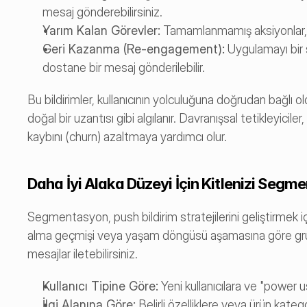
mesaj gönderebilirsiniz.
Yarım Kalan Görevler:
 Tamamlanmamış aksiyonlar, ku
Geri Kazanma (Re-engagement):
 Uygulamayı bir s
dostane bir mesaj gönderilebilir.
Bu bildirimler, kullanıcının yolculuğuna doğrudan bağlı oldu
doğal bir uzantısı gibi algılanır. Davranışsal tetikleyiciler,
kaybını (churn) azaltmaya yardımcı olur.
Daha İyi Alaka Düzeyi İçin Kitlenizi Segme
Segmentasyon, push bildirim stratejilerini geliştirmek içi
alma geçmişi veya yaşam döngüsü aşamasına göre grupla
mesajlar iletebilirsiniz.
Kullanıcı Tipine Göre:
 Yeni kullanıcılara ve "power 
İlgi Alanına Göre:
 Belirli özelliklere veya ürün kategor