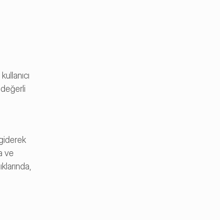
ullanıcı 
değerli 
giderek 
a ve 
klarında, 