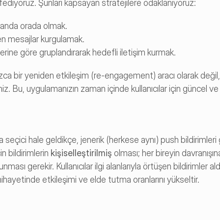
fediyoruz. Şunları kapsayan stratejilere odaklanıyoruz:
 anda orada olmak.
ren mesajlar kurgulamak.
ihlerine göre gruplandırarak hedefli iletişim kurmak.
ızca bir yeniden etkileşim (re-engagement) aracı olarak değil, k
iniz. Bu, uygulamanızın zaman içinde kullanıcılar için güncel ve 
a seçici hale geldikçe, jenerik (herkese aynı) push bildirimleri 
n bildirimlerin 
kişiselleştirilmiş
 olması; her bireyin davranışın
unması gerekir. Kullanıcılar ilgi alanlarıyla örtüşen bildirimler aldı
hayetinde etkileşimi ve elde tutma oranlarını yükseltir.