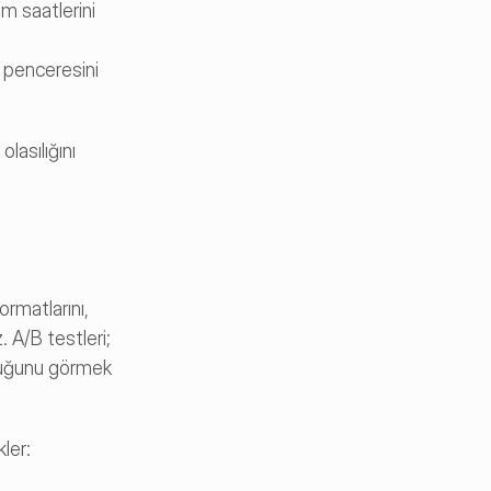
m saatlerini 
 penceresini 
asılığını 
ormatlarını, 
tonlarını ve dizilerini test ederek kitleniz için en uygun olanı belirleyebilir ve yaklaşımınızı buna göre rafine edebilirsiniz. A/B testleri; 
duğunu görmek 
ler: