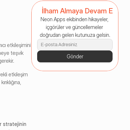
İlham Almaya Devam Et
Neon Apps ekibinden hikayeler, 
içgörüler ve güncellemeler 
doğrudan gelen kutunuza gelsin.
cı etkileşimini 
meye teşvik 
Gönder
gerekir.
kli etkileşim 
rıklığına, 
ir stratejinin