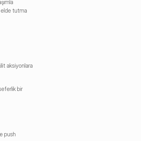
şımla 
m elde tutma 
it aksiyonlara 
ferlik bir 
e push 