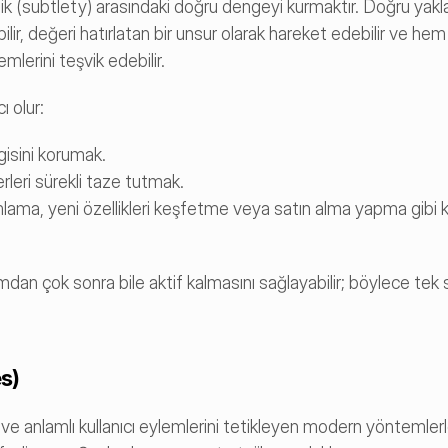
ik (subtlety) arasındaki doğru dengeyi kurmaktır. Doğru yakla
bilir, değeri hatırlatan bir unsur olarak hareket edebilir ve he
mlerini teşvik edebilir.
ı olur:
lgisini korumak.
eri sürekli taze tutmak.
amlama, yeni özellikleri keşfetme veya satın alma yapma gibi kil
mdan çok sonra bile aktif kalmasını sağlayabilir; böylece tek se
s)
 ve anlamlı kullanıcı eylemlerini tetikleyen modern yöntemlerl