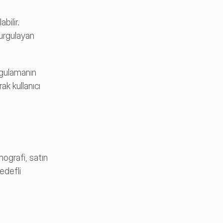
bilir.
urgulayan 
ygulamanın 
ak kullanıcı 
ografi, satın 
defli 