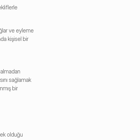
liflerle 
ağlar ve eyleme 
 kişisel bir 
e almadan 
asını sağlamak 
mış bir 
sek olduğu 