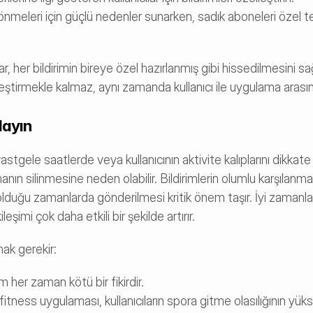
 dönmeleri için güçlü nedenler sunarken, sadık aboneleri özel tek
, her bildirimin bireye özel hazırlanmış gibi hissedilmesini s
leştirmekle kalmaz, aynı zamanda kullanıcı ile uygulama arasında
layın
i rastgele saatlerde veya kullanıcının aktivite kalıplarını dikkat
anın silinmesine neden olabilir. Bildirimlerin olumlu karşılanm
olduğu zamanlarda gönderilmesi kritik önem taşır. İyi zamanlan
eşimi çok daha etkili bir şekilde artırır.
ak gerekir:
im her zaman kötü bir fikirdir.
 fitness uygulaması, kullanıcıların spora gitme olasılığının yük