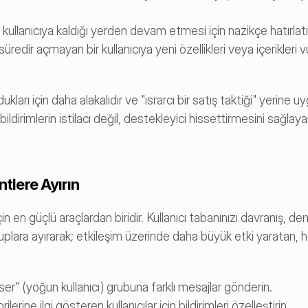
llanıcıya kaldığı yerden devam etmesi için nazikçe hatırlatıla
üredir açmayan bir kullanıcıya yeni özellikleri veya içerikleri v
kları için daha alakalıdır ve "ısrarcı bir satış taktiği" yerine u
 bildirimlerin istilacı değil, destekleyici hissettirmesini sağlayar
ntlere Ayırın
n en güçlü araçlardan biridir. Kullanıcı tabanınızı davranış, dem
ra ayırarak; etkileşim üzerinde daha büyük etki yaratan, he
user" (yoğun kullanıcı) grubuna farklı mesajlar gönderin.
ilerine ilgi gösteren kullanıcılar için bildirimleri özelleştirin.