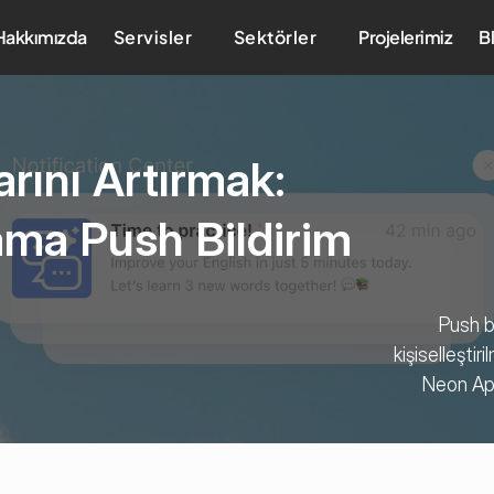
Hakkımızda
Servisler
Sektörler
Projelerimiz
B
rını Artırmak: 
ama Push Bildirim 
Push bi
kişiselleştir
Neon Apps