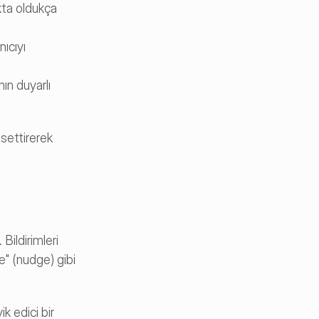
kta oldukça 
ıcıyı 
ın duyarlı 
settirerek 
Davranış odaklı mesajlaşmanın, tüm kullanıcılara genel bildirimler göndermekten çok daha etkili olduğu kanıtlanmıştır. Bildirimleri 
" (nudge) gibi 
 edici bir 