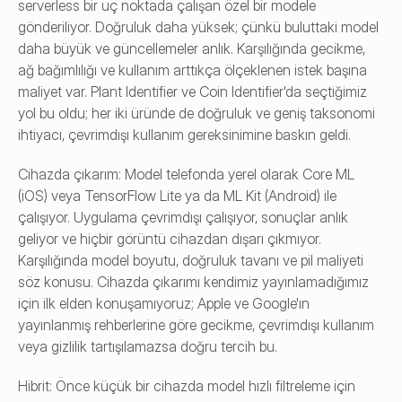
serverless bir uç noktada çalışan özel bir modele 
gönderiliyor. Doğruluk daha yüksek; çünkü buluttaki model 
daha büyük ve güncellemeler anlık. Karşılığında gecikme, 
ağ bağımlılığı ve kullanım arttıkça ölçeklenen istek başına 
maliyet var. Plant Identifier ve Coin Identifier'da seçtiğimiz 
yol bu oldu; her iki üründe de doğruluk ve geniş taksonomi 
ihtiyacı, çevrimdışı kullanım gereksinimine baskın geldi.
Cihazda çıkarım: Model telefonda yerel olarak Core ML 
(iOS) veya TensorFlow Lite ya da ML Kit (Android) ile 
çalışıyor. Uygulama çevrimdışı çalışıyor, sonuçlar anlık 
geliyor ve hiçbir görüntü cihazdan dışarı çıkmıyor. 
Karşılığında model boyutu, doğruluk tavanı ve pil maliyeti 
söz konusu. Cihazda çıkarımı kendimiz yayınlamadığımız 
için ilk elden konuşamıyoruz; Apple ve Google'ın 
yayınlanmış rehberlerine göre gecikme, çevrimdışı kullanım 
veya gizlilik tartışılamazsa doğru tercih bu.
Hibrit: Önce küçük bir cihazda model hızlı filtreleme için 