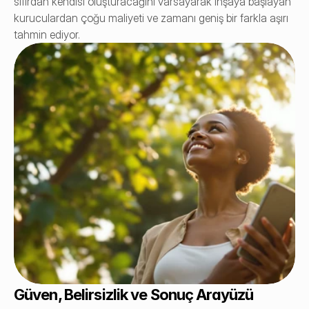
sıfırdan kendisi oluşturacağını varsayarak inşaya başlayan 
kuruculardan çoğu maliyeti ve zamanı geniş bir farkla aşırı 
tahmin ediyor.
Güven, Belirsizlik ve Sonuç Arayüzü