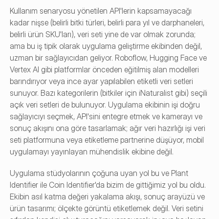
Kullanım senaryosu yönetilen API'lerin kapsamayacağı 
kadar nişse (belirli bitki türleri, belirli para yıl ve darphaneleri, 
belirli ürün SKU'ları), veri seti yine de var olmak zorunda; 
ama bu iş tipik olarak uygulama geliştirme ekibinden değil, 
uzman bir sağlayıcıdan geliyor. Roboflow, Hugging Face ve 
Vertex AI gibi platformlar önceden eğitilmiş alan modelleri 
barındırıyor veya ince ayar yapılabilen etiketli veri setleri 
sunuyor. Bazı kategorilerin (bitkiler için iNaturalist gibi) seçili 
açık veri setleri de bulunuyor. Uygulama ekibinin işi doğru 
sağlayıcıyı seçmek, API'sini entegre etmek ve kamerayı ve 
sonuç akışını ona göre tasarlamak; ağır veri hazırlığı işi veri 
seti platformuna veya etiketleme partnerine düşüyor, mobil 
uygulamayı yayınlayan mühendislik ekibine değil.
Uygulama stüdyolarının çoğuna uyan yol bu ve Plant 
Identifier ile Coin Identifier'da bizim de gittiğimiz yol bu oldu. 
Ekibin asıl katma değeri yakalama akışı, sonuç arayüzü ve 
ürün tasarımı; ölçekte görüntü etiketlemek değil. Veri setini 