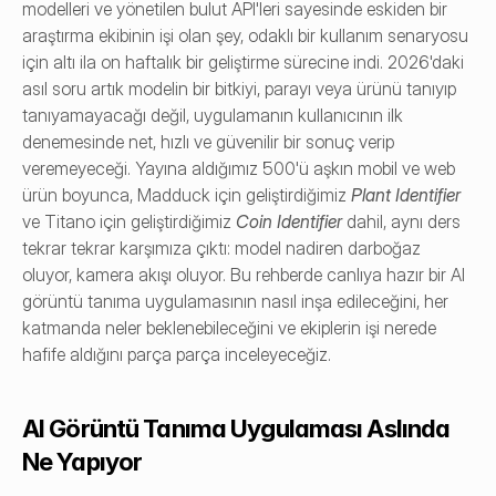
modelleri ve yönetilen bulut API'leri sayesinde eskiden bir 
araştırma ekibinin işi olan şey, odaklı bir kullanım senaryosu 
için altı ila on haftalık bir geliştirme sürecine indi. 2026'daki 
asıl soru artık modelin bir bitkiyi, parayı veya ürünü tanıyıp 
tanıyamayacağı değil, uygulamanın kullanıcının ilk 
denemesinde net, hızlı ve güvenilir bir sonuç verip 
veremeyeceği. Yayına aldığımız 500'ü aşkın mobil ve web 
ürün boyunca, Madduck için geliştirdiğimiz
Plant Identifier
ve Titano için geliştirdiğimiz 
Coin Identifier
 dahil, aynı ders 
tekrar tekrar karşımıza çıktı: model nadiren darboğaz 
oluyor, kamera akışı oluyor. Bu rehberde canlıya hazır bir AI 
görüntü tanıma uygulamasının nasıl inşa edileceğini, her 
katmanda neler beklenebileceğini ve ekiplerin işi nerede 
hafife aldığını parça parça inceleyeceğiz.
AI Görüntü Tanıma Uygulaması Aslında 
Ne Yapıyor