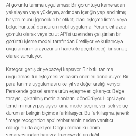
AI görüntü tanıma uygulaması: Bir görüntüyü kameradan 
yakalayan veya yükleyen, ardından içeriğin yapılandırılmış 
bir yorumunu (genellikle bir etiket, olası eşleşme listesi veya 
bölge haritası) döndüren mobil uygulama. Yorum, cihazda 
gömülü olarak veya bulut API'si üzerinden çalıştırılan bir 
görüntü işleme modeli tarafından üretiliyor ve kullanıcıya 
uygulamanın arayüzünün harekete geçebileceği bir sonuç 
olarak sunuluyor.
Kategori geniş bir yelpazeyi kapsıyor. Bir bitki tanıma 
uygulaması tür eşleşmesi ve bakım önerileri döndürüyor. Bir 
para tanıma uygulaması ülke, yıl ve değer aralığı veriyor. 
Perakende görsel arama ürün eşleşmeleri çıkarıyor. Belge 
tarayıcı, çıkarılmış metin alanlarını döndürüyor. Hepsi aynı 
temel mimariyi paylaşıyor ama model seçimi, veri seti ve uç 
durumlar belirgin biçimde farklılaşıyor. Bu farklılaşma, jenerik 
"image recognition app" rehberlerinin neden yanıltıcı 
olduğunu da açıklıyor. Doğru mimari kullanım 
senaryosundan başlıyor, framework'ten değil.