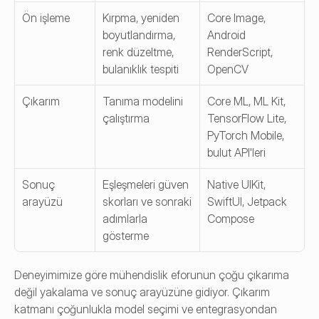
Ön işleme
Kırpma, yeniden 
Core Image, 
boyutlandırma, 
Android 
renk düzeltme, 
RenderScript, 
bulanıklık tespiti
OpenCV
Çıkarım
Tanıma modelini 
Core ML, ML Kit, 
çalıştırma
TensorFlow Lite, 
PyTorch Mobile, 
bulut API'leri
Sonuç 
Eşleşmeleri güven 
Native UIKit, 
arayüzü
skorları ve sonraki 
SwiftUI, Jetpack 
adımlarla 
Compose
gösterme
Deneyimimize göre mühendislik eforunun çoğu çıkarıma 
değil yakalama ve sonuç arayüzüne gidiyor. Çıkarım 
katmanı çoğunlukla model seçimi ve entegrasyondan 