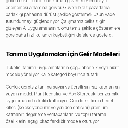
güven etiketi onların ne zaman güveneceklerini ayırt 
edememesi anlamına geliyor. Güveni biraz pazarlama 
parlaklığı pahasına dürüst şekilde göstermek uzun vadeli 
tutundurmayı güçlendiriyor. Çalışmamız belirsizliğini 
gizleyen AI uygulamalarının, onu temiz şekilde gösterenlere 
göre daha hızlı kullanıcı kaybettiğini defalarca gösterdi.
Tanıma Uygulamaları için Gelir Modelleri
Tüketici tanıma uygulamalarının çoğu abonelik veya hibrit 
modele yöneliyor. Kalıp kategori boyunca tutarlı.
Günlük ücretsiz tanıma sayısı ve ücretli sınırsız katman en 
yaygın model. Plant Identifier ve App Store'daki benzer bitki 
uygulamaları bu kalıbı kullanıyor. Coin Identifier'ın hedef 
kitlesi (koleksiyoncular ve yeniden satıcılar) premium 
katmanın değerleme veritabanlarını ve toplu tarama 
özelliklerini açtığı biraz farklı bir modele oturuyor.