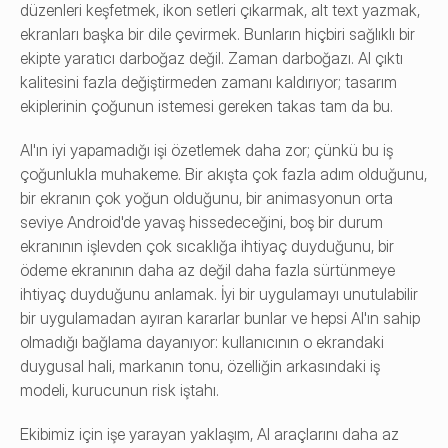
düzenleri keşfetmek, ikon setleri çıkarmak, alt text yazmak, 
ekranları başka bir dile çevirmek. Bunların hiçbiri sağlıklı bir 
ekipte yaratıcı darboğaz değil. Zaman darboğazı. AI çıktı 
kalitesini fazla değiştirmeden zamanı kaldırıyor; tasarım 
ekiplerinin çoğunun istemesi gereken takas tam da bu.
AI'ın iyi yapamadığı işi özetlemek daha zor; çünkü bu iş 
çoğunlukla muhakeme. Bir akışta çok fazla adım olduğunu, 
bir ekranın çok yoğun olduğunu, bir animasyonun orta 
seviye Android'de yavaş hissedeceğini, boş bir durum 
ekranının işlevden çok sıcaklığa ihtiyaç duyduğunu, bir 
ödeme ekranının daha az değil daha fazla sürtünmeye 
ihtiyaç duyduğunu anlamak. İyi bir uygulamayı unutulabilir 
bir uygulamadan ayıran kararlar bunlar ve hepsi AI'ın sahip 
olmadığı bağlama dayanıyor: kullanıcının o ekrandaki 
duygusal hali, markanın tonu, özelliğin arkasındaki iş 
modeli, kurucunun risk iştahı.
Ekibimiz için işe yarayan yaklaşım, AI araçlarını daha az 