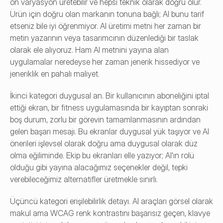
on varyasyon üretebilir ve hepsi teknik olarak doğru olur. 
Ürün için doğru olan markanın tonuna bağlı; AI bunu tarif 
etseniz bile iyi öğrenmiyor. AI üretimi metni her zaman bir 
metin yazarının veya tasarımcının düzenlediği bir taslak 
olarak ele alıyoruz. Ham AI metnini yayına alan 
uygulamalar neredeyse her zaman jenerik hissediyor ve 
jeneriklik en pahalı maliyet.
İkinci kategori duygusal an. Bir kullanıcının aboneliğini iptal 
ettiği ekran, bir fitness uygulamasında bir kayıptan sonraki 
boş durum, zorlu bir görevin tamamlanmasının ardından 
gelen başarı mesajı. Bu ekranlar duygusal yük taşıyor ve AI 
önerileri işlevsel olarak doğru ama duygusal olarak düz 
olma eğiliminde. Ekip bu ekranları elle yazıyor; AI'ın rolü 
olduğu gibi yayına alacağımız seçenekler değil, tepki 
verebileceğimiz alternatifler üretmekle sınırlı.
Üçüncü kategori erişilebilirlik detayı. AI araçları görsel olarak 
makul ama WCAG renk kontrastını başarısız geçen, klavye 