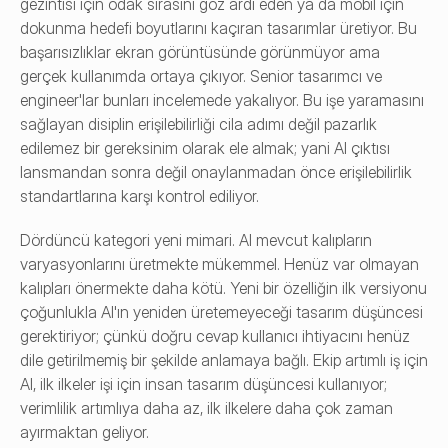
gezintisi için odak sırasını göz ardı eden ya da mobil için 
dokunma hedefi boyutlarını kaçıran tasarımlar üretiyor. Bu 
başarısızlıklar ekran görüntüsünde görünmüyor ama 
gerçek kullanımda ortaya çıkıyor. Senior tasarımcı ve 
engineer'lar bunları incelemede yakalıyor. Bu işe yaramasını 
sağlayan disiplin erişilebilirliği cila adımı değil pazarlık 
edilemez bir gereksinim olarak ele almak; yani AI çıktısı 
lansmandan sonra değil onaylanmadan önce erişilebilirlik 
standartlarına karşı kontrol ediliyor.
Dördüncü kategori yeni mimari. AI mevcut kalıpların 
varyasyonlarını üretmekte mükemmel. Henüz var olmayan 
kalıpları önermekte daha kötü. Yeni bir özelliğin ilk versiyonu 
çoğunlukla AI'ın yeniden üretemeyeceği tasarım düşüncesi 
gerektiriyor; çünkü doğru cevap kullanıcı ihtiyacını henüz 
dile getirilmemiş bir şekilde anlamaya bağlı. Ekip artımlı iş için 
AI, ilk ilkeler işi için insan tasarım düşüncesi kullanıyor; 
verimlilik artımlıya daha az, ilk ilkelere daha çok zaman 
ayırmaktan geliyor.