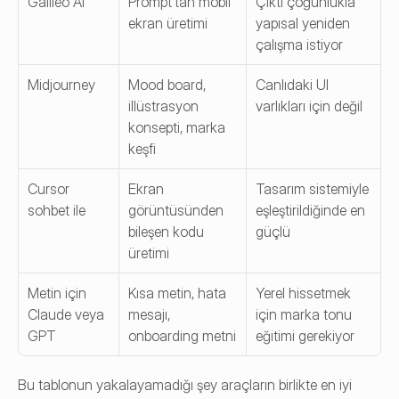
Galileo AI
Prompt'tan mobil 
Çıktı çoğunlukla 
ekran üretimi
yapısal yeniden 
çalışma istiyor
Midjourney
Mood board, 
Canlıdaki UI 
illüstrasyon 
varlıkları için değil
konsepti, marka 
keşfi
Cursor 
Ekran 
Tasarım sistemiyle 
sohbet ile
görüntüsünden 
eşleştirildiğinde en 
bileşen kodu 
güçlü
üretimi
Metin için 
Kısa metin, hata 
Yerel hissetmek 
Claude veya 
mesajı, 
için marka tonu 
GPT
onboarding metni
eğitimi gerekiyor
Bu tablonun yakalayamadığı şey araçların birlikte en iyi 