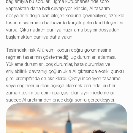
bağlamıyla bu soruları Figma kütüphanesinde scroll 
yapmaktan daha hızlı cevaplıyor. İkincisi, AI tasarım 
dosyalarını doğrudan bileşen koduna çevirebiliyor; özellikle 
tasarım sisteminin halihazırda karşılık gelen kod bileşenleri 
varsa. Çıktı nadiren canlıya hazır ama boş bir dosyadan 
başlamaktan canlıya daha yakın.
Teslimdeki risk AI üretimi kodun doğru görünmesine 
rağmen tasarımın göstermediği uç durumları atlaması. 
Yükleme durumları, boş durumlar, hata durumları ve 
erişilebilirlik davranışı çoğunlukla AI çıktısında eksik; çünkü 
girdi prompt'ında da eksiklerdi. Çıktıyı inceleyen tasarımcı 
veya engineer bunları açıkça eklemek zorunda; bu her 
zaman teslim sürecinin parçası olan aynı inceleme işi, 
sadece AI üretiminden önce değil sonra gerçekleşiyor.