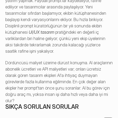
yatırım yapmak. Faydalı prompt'lar kaydediliyor, rafine 
ediliyor ve tasarımcılar arasında paylaşılıyor. Yeni 
tasarımcılar sıfırdan başlamıyor, ekibin kütüphanesinden 
başlayıp kendi varyasyonlarını ekliyor. Bu hızla birikiyor. 
Disiplinli prompt küratörlüğünün bir yılı sonunda ekibin 
kütüphanesi 
UI/UX tasarım
 pratiğindeki en değerli iç 
varlıklardan biri haline geliyor; çünkü yeni ekip üyelerinin 
aksi takdirde tekrarlamak zorunda kalacağı yüzlerce 
saatlik rafine işini yakalıyor.
Dördüncüsü maliyet üzerine dürüst konuşma. AI araçlarının 
abonelik ücretleri ve API maliyetleri var; onları ücretsiz 
olarak gören tasarım ekipleri AI'a ihtiyaç duymayan 
görevlerde fazla kullanma eğiliminde. En çok değer alan 
ekipler her prompt'tan önce şunu soranlar: AI bu görev için 
doğru araç mı, yoksa insan işi daha hızlı veya daha iyi mi 
olur?
SIKÇA SORULAN SORULAR