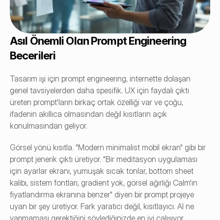
Asıl Önemli Olan Prompt Engineering 
Becerileri
Tasarım işi için prompt engineering, internette dolaşan 
genel tavsiyelerden daha spesifik. UX için faydalı çıktı 
üreten prompt'ların birkaç ortak özelliği var ve çoğu, 
ifadenin akıllıca olmasından değil kısıtların açık 
konulmasından geliyor.
Görsel yönü kısıtla. "Modern minimalist mobil ekran" gibi bir 
prompt jenerik çıktı üretiyor. "Bir meditasyon uygulaması 
için ayarlar ekranı, yumuşak sıcak tonlar, bottom sheet 
kalıbı, sistem fontları, gradient yok, görsel ağırlığı Calm'ın 
fiyatlandırma ekranına benzer" diyen bir prompt projeye 
uyan bir şey üretiyor. Fark yaratıcı değil, kısıtlayıcı. AI ne 
yapmaması gerektiğini söylediğinizde en iyi çalışıyor.