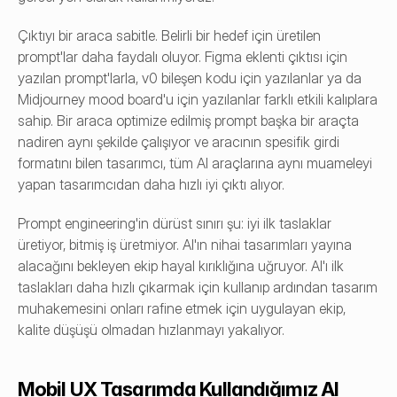
Çıktıyı bir araca sabitle. Belirli bir hedef için üretilen 
prompt'lar daha faydalı oluyor. Figma eklenti çıktısı için 
yazılan prompt'larla, v0 bileşen kodu için yazılanlar ya da 
Midjourney mood board'u için yazılanlar farklı etkili kalıplara 
sahip. Bir araca optimize edilmiş prompt başka bir araçta 
nadiren aynı şekilde çalışıyor ve aracının spesifik girdi 
formatını bilen tasarımcı, tüm AI araçlarına aynı muameleyi 
yapan tasarımcıdan daha hızlı iyi çıktı alıyor.
Prompt engineering'in dürüst sınırı şu: iyi ilk taslaklar 
üretiyor, bitmiş iş üretmiyor. AI'ın nihai tasarımları yayına 
alacağını bekleyen ekip hayal kırıklığına uğruyor. AI'ı ilk 
taslakları daha hızlı çıkarmak için kullanıp ardından tasarım 
muhakemesini onları rafine etmek için uygulayan ekip, 
kalite düşüşü olmadan hızlanmayı yakalıyor.
Mobil UX Tasarımda Kullandığımız AI 