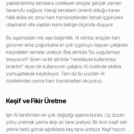
yapılandırılmış temalara özetleyen araçlar gerçek zaman 
tasarrufu sağlıyor. Hangi temaların önemli olduğu kararı 
hâlâ ekibe ait; ama ham transkriptlerden temalı içgörülere 
ulaşmanın elle yapılan kısmı belirgin biçimde düşüyor.
Bu aşamadaki risk aşırı bağımlılık. AI sentez araçları tam 
görünen ama çoğunlukla en çok içgörüyü taşıyan çelişkileri 
kaçırabilen temalar üretiyor. Beş alıntıda "bu uygulamayı 
seviyorum" diyen ve bir alıntıda "neredeyse kullanmayı 
bıraktım" diyen bir kullanıcının çelişkisi AI özetinde sıklıkla 
yumuşatılarak kayboluyor. Tam da bu yüzden AI 
özetlerinden sonra ham transkriptleri okuyoruz.
Keşif ve Fikir Üretme
İşin AI tarafından en çok değiştiği aşama burası. Üç düzen 
yönü üretmek yerine ekip on tane üretiyor. Bir ikon keşfi seti 
yerine farklı görsel ağırlıklarla beş tane üretiyor. Keşif hacmi 