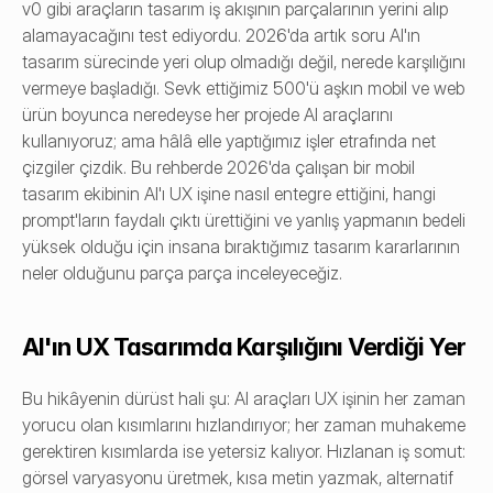
v0 gibi araçların tasarım iş akışının parçalarının yerini alıp 
alamayacağını test ediyordu. 2026'da artık soru AI'ın 
tasarım sürecinde yeri olup olmadığı değil, nerede karşılığını 
vermeye başladığı. Sevk ettiğimiz 500'ü aşkın mobil ve web 
ürün boyunca neredeyse her projede AI araçlarını 
kullanıyoruz; ama hâlâ elle yaptığımız işler etrafında net 
çizgiler çizdik. Bu rehberde 2026'da çalışan bir mobil 
tasarım ekibinin AI'ı UX işine nasıl entegre ettiğini, hangi 
prompt'ların faydalı çıktı ürettiğini ve yanlış yapmanın bedeli 
yüksek olduğu için insana bıraktığımız tasarım kararlarının 
neler olduğunu parça parça inceleyeceğiz.
AI'ın UX Tasarımda Karşılığını Verdiği Yer
Bu hikâyenin dürüst hali şu: AI araçları UX işinin her zaman 
yorucu olan kısımlarını hızlandırıyor; her zaman muhakeme 
gerektiren kısımlarda ise yetersiz kalıyor. Hızlanan iş somut: 
görsel varyasyonu üretmek, kısa metin yazmak, alternatif 