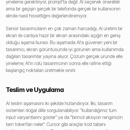
yineleme gerektiriyor, prompt'ta değil. AI seçenek önerebilir 
ama bir geçişin gerçek bir telefonda gerçek bir kullanıcının 
elinde nasıl hissettiğini değerlendiremiyor.
Senior tasarımcıların en çok zaman harcadığı, AI üretimi bir 
ekran ile canlıya hazır bir ekran arasındaki açığın en geniş 
olduğu aşama burası. Bu aşamada AI'a güvenen yeni bir 
tasarımcı, ekran görüntüsünde iyi görünen ama kullanımda 
dağılan tasarımlar yayına alıyor. Çözüm gerçek üründe elle 
yineleme; AI'ın rolü tasarımcının sonra elle rafine ettiği 
başlangıç noktaları üretmekle sınırlı.
Teslim ve Uygulama
AI teslim aşamasını iki şekilde hızlandırıyor. İlki, tasarım 
sistemleri doğal dille sorgulanabiliyor: "kullandığımız tüm 
input varyantlarını göster" ya da "birincil aksiyon rengimizin 
tam token'ları neler". Cursor gibi araçlar kod tabanı 