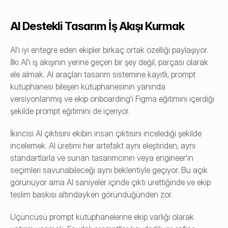
AI Destekli Tasarım İş Akışı Kurmak
AI'ı iyi entegre eden ekipler birkaç ortak özelliği paylaşıyor. 
İlki AI'ı iş akışının yerine geçen bir şey değil, parçası olarak 
ele almak. AI araçları tasarım sistemine kayıtlı, prompt 
kütüphanesi bileşen kütüphanesinin yanında 
versiyonlanmış ve ekip onboarding'i Figma eğitimini içerdiği 
şekilde prompt eğitimini de içeriyor.
İkincisi AI çıktısını ekibin insan çıktısını incelediği şekilde 
incelemek. AI üretimi her artefakt aynı eleştiriden, aynı 
standartlarla ve sunan tasarımcının veya engineer'ın 
seçimleri savunabileceği aynı beklentiyle geçiyor. Bu açık 
görünüyor ama AI saniyeler içinde çıktı ürettiğinde ve ekip 
teslim baskısı altındayken göründüğünden zor.
Üçüncüsü prompt kütüphanelerine ekip varlığı olarak 