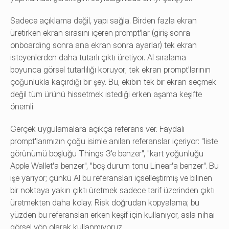
Sadece açıklama değil, yapı sağla. Birden fazla ekran 
üretirken ekran sırasını içeren prompt'lar (giriş sonra 
onboarding sonra ana ekran sonra ayarlar) tek ekran 
isteyenlerden daha tutarlı çıktı üretiyor. AI sıralama 
boyunca görsel tutarlılığı koruyor; tek ekran prompt'larının 
çoğunlukla kaçırdığı bir şey. Bu, ekibin tek bir ekran seçmek 
değil tüm ürünü hissetmek istediği erken aşama keşifte 
önemli.
Gerçek uygulamalara açıkça referans ver. Faydalı 
prompt'larımızın çoğu isimle anılan referanslar içeriyor: "liste 
görünümü boşluğu Things 3'e benzer", "kart yoğunluğu 
Apple Wallet'a benzer", "boş durum tonu Linear'a benzer". Bu 
işe yarıyor; çünkü AI bu referansları içselleştirmiş ve bilinen 
bir noktaya yakın çıktı üretmek sadece tarif üzerinden çıktı 
üretmekten daha kolay. Risk doğrudan kopyalama; bu 
yüzden bu referansları erken keşif için kullanıyor, asla nihai 
görsel yön olarak kullanmıyoruz.