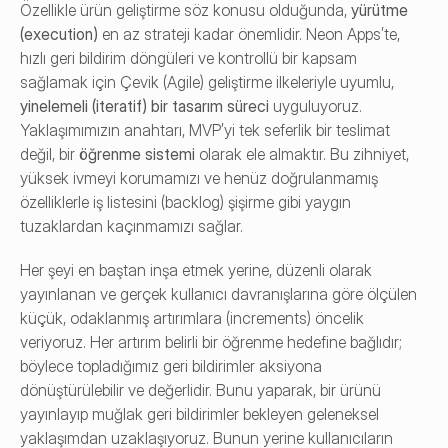
Özellikle ürün geliştirme söz konusu olduğunda, 
yürütme 
(execution)
 en az strateji kadar önemlidir. Neon Apps’te, 
hızlı geri bildirim döngüleri ve kontrollü bir kapsam 
sağlamak için Çevik (Agile) geliştirme ilkeleriyle uyumlu, 
yinelemeli (iteratif) bir tasarım süreci
 uyguluyoruz. 
Yaklaşımımızın anahtarı, MVP’yi tek seferlik bir teslimat 
değil, bir 
öğrenme sistemi
 olarak ele almaktır. Bu zihniyet, 
yüksek ivmeyi korumamızı ve henüz doğrulanmamış 
özelliklerle iş listesini (backlog) şişirme gibi yaygın 
tuzaklardan kaçınmamızı sağlar.
Her şeyi en baştan inşa etmek yerine, düzenli olarak 
yayınlanan ve gerçek kullanıcı davranışlarına göre ölçülen 
küçük, odaklanmış artırımlara (increments) öncelik 
veriyoruz. Her artırım belirli bir öğrenme hedefine bağlıdır; 
böylece topladığımız geri bildirimler aksiyona 
dönüştürülebilir ve değerlidir. Bunu yaparak, bir ürünü 
yayınlayıp muğlak geri bildirimler bekleyen geleneksel 
yaklaşımdan uzaklaşıyoruz. Bunun yerine kullanıcıların 