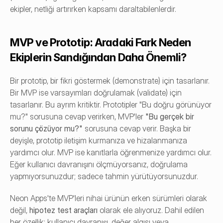
ekipler, netliği artırırken kapsamı daraltabilenlerdir.
MVP ve Prototip: Aradaki Fark Neden 
Ekiplerin Sandığından Daha Önemli?
Bir prototip, bir fikri göstermek (demonstrate) için tasarlanır. 
Bir MVP ise varsayımları doğrulamak (validate) için 
tasarlanır. Bu ayrım kritiktir. Prototipler "Bu doğru görünüyor 
mu?" sorusuna cevap verirken, MVP'ler 
"Bu gerçek bir 
sorunu çözüyor mu?"
 sorusuna cevap verir. Başka bir 
deyişle, prototip iletişim kurmanıza ve hizalanmanıza 
yardımcı olur. MVP ise kanıtlarla öğrenmenize yardımcı olur. 
Eğer kullanıcı davranışını ölçmüyorsanız, doğrulama 
yapmıyorsunuzdur; sadece tahmin yürütüyorsunuzdur.
Neon Apps'te MVP'leri nihai ürünün erken sürümleri olarak 
değil, 
hipotez test araçları
 olarak ele alıyoruz. Dahil edilen 
her özellik; kullanıcı davranışı, değer algısı veya 