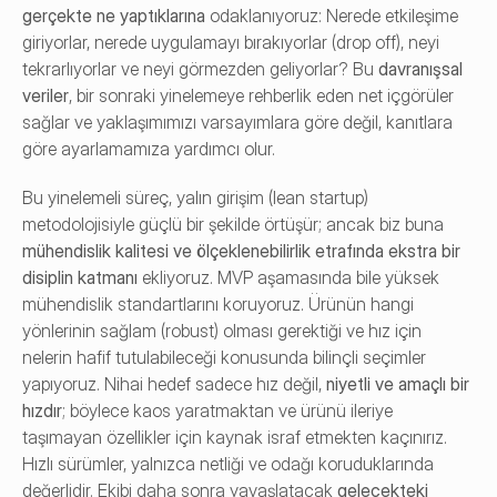
gerçekte ne yaptıklarına
 odaklanıyoruz: Nerede etkileşime 
giriyorlar, nerede uygulamayı bırakıyorlar (drop off), neyi 
tekrarlıyorlar ve neyi görmezden geliyorlar? Bu 
davranışsal 
veriler
, bir sonraki yinelemeye rehberlik eden net içgörüler 
sağlar ve yaklaşımımızı varsayımlara göre değil, kanıtlara 
göre ayarlamamıza yardımcı olur.
Bu yinelemeli süreç, yalın girişim (lean startup) 
metodolojisiyle güçlü bir şekilde örtüşür; ancak biz buna 
mühendislik kalitesi ve ölçeklenebilirlik etrafında ekstra bir 
disiplin katmanı
 ekliyoruz. MVP aşamasında bile yüksek 
mühendislik standartlarını koruyoruz. Ürünün hangi 
yönlerinin sağlam (robust) olması gerektiği ve hız için 
nelerin hafif tutulabileceği konusunda bilinçli seçimler 
yapıyoruz. Nihai hedef sadece hız değil, 
niyetli ve amaçlı bir 
hızdır
; böylece kaos yaratmaktan ve ürünü ileriye 
taşımayan özellikler için kaynak israf etmekten kaçınırız. 
Hızlı sürümler, yalnızca netliği ve odağı koruduklarında 
değerlidir. Ekibi daha sonra yavaşlatacak 
gelecekteki 