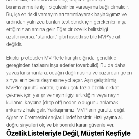
benimsenme ile ilgili ölçülebilir bir varsayıma bağlı olmalıdır. 
Bu, işe en riskli varsayımları tanımlayarak başladığımız ve 
ardından yalnızca bunları test etmek için gerekenleri inşa 
ettiğimiz anlamına gelir. Eğer bir özellik belirsizliği 
azaltmıyorsa, "standart" gibi hissettirse bile MVP'ye ait 
değildir.
Ekipler prototipleri MVP'lerle karıştırdığında, genellikle 
gereğinden fazlasını inşa ederler (overbuild)
. Bu da daha 
yavaş lansmanlara, odağın dağılmasına ve pazardan gelen 
sinyallerin belirsizleşmesine yol açar. Aşırı geliştirilmiş 
MVP'ler gürültü yaratır; çünkü çok fazla özellik dikkat 
çekmek için yarışır ve neyin ilgiyi artırdığını veya neyin 
kullanıcı kaybına (drop off) neden olduğunu anlamak 
imkansız hale gelir. Yaklaşımımız, MVP'lerin gürültü değil, 
öğrenim üretmesini sağlar. Hedef basittir: 
Hızlı yayına al, 
doğru sinyalleri ölç ve bir sonraki kararı güvenle ver.
Özellik Listeleriyle Değil, Müşteri Keşfiyle 