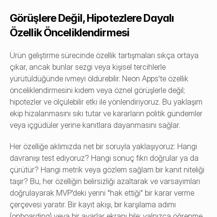
Görüşlere Değil, Hipotezlere Dayalı 
Özellik Önceliklendirmesi
Ürün geliştirme sürecinde özellik tartışmaları sıkça ortaya 
çıkar, ancak bunlar sezgi veya kişisel tercihlerle 
yürütüldüğünde ivmeyi öldürebilir. Neon Apps'te özellik 
önceliklendirmesini kıdem veya öznel görüşlerle değil; 
hipotezler ve ölçülebilir etki ile yönlendiriyoruz. Bu yaklaşım 
ekip hizalanmasını sıkı tutar ve kararların politik gündemler 
veya içgüdüler yerine kanıtlara dayanmasını sağlar.
Her özelliğe aklımızda net bir soruyla yaklaşıyoruz: Hangi 
davranışı test ediyoruz? Hangi sonuç fikri doğrular ya da 
çürütür? Hangi metrik veya gözlem sağlam bir kanıt niteliği 
taşır? Bu, her özelliğin belirsizliği azaltarak ve varsayımları 
doğrulayarak MVP'deki yerini "hak ettiği" bir karar verme 
çerçevesi yaratır. Bir kayıt akışı, bir karşılama adımı 
(onboarding) veya bir ayarlar ekranı bile; yalnızca öğrenme 