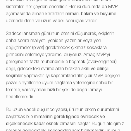
sistemleri her şeyden önemlidir. Her iki durumda da MVP 
aşamasında alınan kararların 
mimari, bakım ve büyüme
üzerinde derin ve uzun vadeli sonuçları vardır.
Sadece lansman gününün ötesini düşünerek, ekiplerin 
daha sonra maliyetli yeniden yazımlar veya yön 
değiştirmeler (pivot) gerektirecek çıkmaz sokaklara 
girmesini önlemeye yardımcı oluyoruz. Amaç MVP'yi 
gereğinden fazla mühendislikle boğmak (over-engineer) 
değil, gelecekteki evrime alan bırakan 
akıllı ve bilinçli 
seçimler
 yapmaktır. İyi kapsamlandırılmış bir MVP, değişen 
pazar sinyallerine uyum sağlama yeteneğine sahip bir 
temelle, varsayımları hızlı bir şekilde doğrulamayı 
hedeflemelidir.
Bu uzun vadeli düşünce yapısı, ürünün erken sürümlerini 
başlatsak bile 
mimarinin gerektiğinde evrilecek ve 
ölçeklenecek kadar esnek
 olmasını sağlar. Bugün aldığımız 
kararlar 
gelecekteki seçenekleri açık bırakmalıdır
; ürünün 