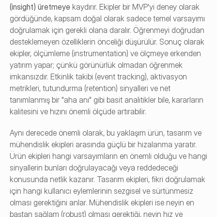
(insight) üretmeye
 kaydırır. Ekipler bir MVP'yi deney olarak 
gördüğünde, kapsam doğal olarak sadece temel varsayımı 
doğrulamak için gerekli olana daralır. Öğrenmeyi doğrudan 
desteklemeyen özelliklerin önceliği düşürülür. Sonuç olarak 
ekipler, ölçümleme (instrumentation) ve ölçmeye erkenden 
yatırım yapar; çünkü görünürlük olmadan öğrenmek 
imkansızdır. Etkinlik takibi (event tracking), aktivasyon 
metrikleri, tutundurma (retention) sinyalleri ve net 
tanımlanmış bir "aha anı" gibi basit analitikler bile, kararların 
kalitesini ve hızını önemli ölçüde artırabilir.
Aynı derecede önemli olarak, bu yaklaşım ürün, tasarım ve 
mühendislik ekipleri arasında güçlü bir hizalanma yaratır. 
Ürün ekipleri hangi varsayımların en önemli olduğu ve hangi 
sinyallerin bunları doğrulayacağı veya reddedeceği 
konusunda netlik kazanır. Tasarım ekipleri, fikri doğrulamak 
için hangi kullanıcı eylemlerinin sezgisel ve sürtünmesiz 
olması gerektiğini anlar. Mühendislik ekipleri ise neyin en 
baştan sağlam (robust) olması gerektiği, neyin hız ve 