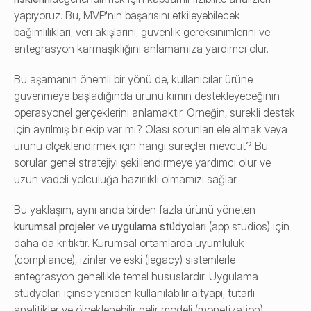
yapıyoruz. Bu, MVP'nin başarısını etkileyebilecek 
bağımlılıkları, veri akışlarını, güvenlik gereksinimlerini ve 
entegrasyon karmaşıklığını anlamamıza yardımcı olur.
Bu aşamanın önemli bir yönü de, kullanıcılar ürüne 
güvenmeye başladığında ürünü kimin destekleyeceğinin 
operasyonel gerçeklerini anlamaktır. Örneğin, sürekli destek 
için ayrılmış bir ekip var mı? Olası sorunları ele almak veya 
ürünü ölçeklendirmek için hangi süreçler mevcut? Bu 
sorular genel stratejiyi şekillendirmeye yardımcı olur ve 
uzun vadeli yolculuğa hazırlıklı olmamızı sağlar.
Bu yaklaşım, aynı anda birden fazla ürünü yöneten 
kurumsal projeler
 ve 
uygulama stüdyoları
 (app studios) için 
daha da kritiktir. Kurumsal ortamlarda uyumluluk 
(compliance), izinler ve eski (legacy) sistemlerle 
entegrasyon genellikle temel hususlardır. Uygulama 
stüdyoları içinse yeniden kullanılabilir altyapı, tutarlı 
analitikler ve ölçeklenebilir gelir modeli (monetization) 