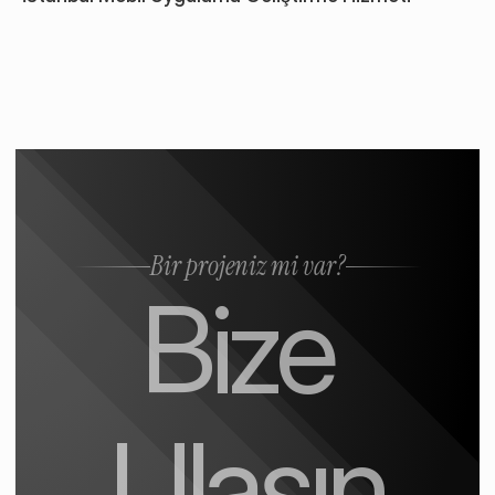
Bir projeniz mi var?
Bize 
Ulaşın