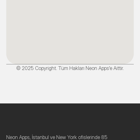
© 2025 Copyright. Tüm Hakları Neon Apps'e Aittir.
Neon Apps, İstanbul ve New York ofislerinde 85 