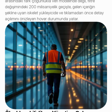
arasındaki fark çoğunlukla veri modelinde değil, filtre 
değişimindeki 200 milisaniyelik geçişte, gelen içeriğin 
şekline uyan iskelet yükleyicide ve tıklamadan önce detay 
açılımını önizleyen hover durumunda yatar.