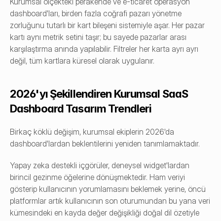
Kurumsal ölçekteki perakende ve e-ticaret operasyon 
dashboard'ları, birden fazla coğrafi pazarı yönetme 
zorluğunu tutarlı bir kart bileşeni sistemiyle aşar. Her pazar 
kartı aynı metrik setini taşır; bu sayede pazarlar arası 
karşılaştırma anında yapılabilir. Filtreler her karta ayrı ayrı 
değil, tüm kartlara küresel olarak uygulanır.
2026'yı Şekillendiren Kurumsal SaaS 
Dashboard Tasarım Trendleri
Birkaç köklü değişim, kurumsal ekiplerin 2026'da 
dashboard'lardan beklentilerini yeniden tanımlamaktadır.
Yapay zeka destekli içgörüler, deneysel widget'lardan 
birincil gezinme öğelerine dönüşmektedir. Ham veriyi 
gösterip kullanıcının yorumlamasını beklemek yerine, öncü 
platformlar artık kullanıcının son oturumundan bu yana veri 
kümesindeki en kayda değer değişikliği doğal dil özetiyle 