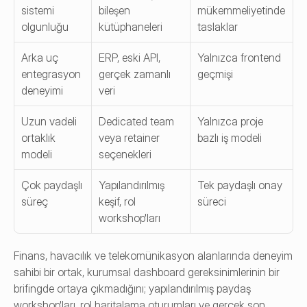
sistemi 
bileşen 
mükemmeliyetinde 
olgunluğu
kütüphaneleri
taslaklar
Arka uç 
ERP, eski API, 
Yalnızca frontend 
entegrasyon 
gerçek zamanlı 
geçmişi
deneyimi
veri
Uzun vadeli 
Dedicated team 
Yalnızca proje 
ortaklık 
veya retainer 
bazlı iş modeli
modeli
seçenekleri
Çok paydaşlı 
Yapılandırılmış 
Tek paydaşlı onay 
süreç
keşif, rol 
süreci
workshop'ları
Finans, havacılık ve telekomünikasyon alanlarında deneyim 
sahibi bir ortak, kurumsal dashboard gereksinimlerinin bir 
brifingde ortaya çıkmadığını; yapılandırılmış paydaş 
workshop'ları, rol haritalama oturumları ve gerçek son 